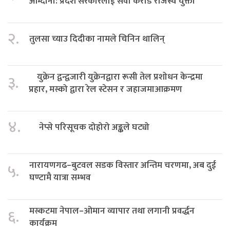
आम्दानी: प्रदेश सरकारलाई सवा करोड राजस्व चुक्ता
२.
तुलसा च्याउ दिदीका नामले चिनिन थालिन्
युक्रेन द्वन्द्वजारी युक्रेनद्वारा रूसी तेल प्रशोधन केन्द्रमा
३.
प्रहार, मस्को द्वारा रेल स्टेसन र जहाजमाआक्रमण
४.
नेप्से परिसूचक दोहोरो अङ्कले घट्यो
नारायणगढ–बुटवल सडक विस्तार अन्तिम चरणमा, अब दुई
५.
घण्टामै यात्रा सम्भव
मस्कटमा नेपाल–ओमान व्यापार तथा लगानी प्रवर्द्धन
६.
कार्यक्रम