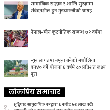
सामाजिक सद्भाव र शान्ति सुरक्षामा
संवेदनशील हुन मुख्यमन्त्रीको आग्रह
नेपाल–चीन कूटनीतिक सम्बन्ध ७२ वर्षमा
न्यून लागतमा नमूना बनेको मधौलिया
वन४० वर्षे योजना ६ वर्षमै ८० प्रतिशत लक्ष्य
पूरा
लोकप्रिय समाचार
श्रृङ्गिघाट सामुदायिक वनद्वारा ६ करोड ७३ लाख बढी
१.