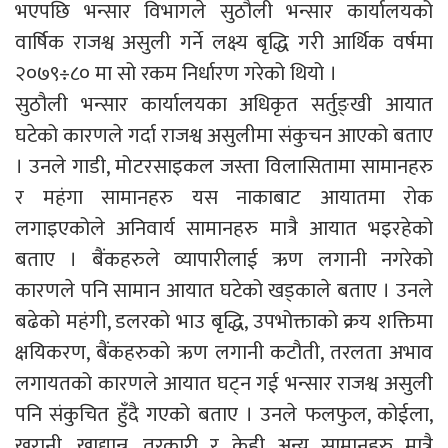
भएपछि भन्सार विभागले सुठौली भन्सार कार्यालयको
वार्षिक राजश्व असुली गर्ने लक्ष्य बृद्धि गरी आर्थिक वर्षमा
२०७९÷८० मा सो रकम निर्धारण गरेको थियो ।
सुठौली भन्सार कार्यालयका अधिकृत सर्तुङ्खी आयात
घटेको कारणले गर्दा राजश्व असुलीमा संकुचन आएको बताए
। उनले गाडी, मोटरसाइकल जस्ता विलासितामा सामानहरु
र महंगा सामानहरु यस नाकाबाट आयातमा रोक
लगाइएकोले अनिवार्य सामानहरु मात्रै आयात भइरहेको
बताए । बैंकहरुले व्यापारीलाई ऋण लगानी नगरेको
कारणले पनि सामान आयात घटेको खड्काले बताए । उनले
बढेको महंगी, डलरको भाउ बृद्धि, उपभोक्ताको क्रय शक्तिमा
क्षयिकरण, बैंकहरुको ऋण लगानी कटौती, तरलता अभाव
लगायतको कारणले आयात घट्न गई भन्सार राजश्व असुली
पनि संकुचित हुँदै गएको बताए । उनले फलफुल, कोईला,
खरानी, खाद्यान्न, तरकारी र केही अन्य सामानहरु मात्रै