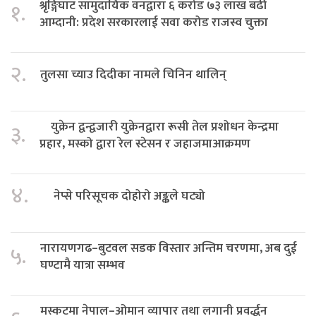
श्रृङ्गिघाट सामुदायिक वनद्वारा ६ करोड ७३ लाख बढी
१.
आम्दानी: प्रदेश सरकारलाई सवा करोड राजस्व चुक्ता
२.
तुलसा च्याउ दिदीका नामले चिनिन थालिन्
युक्रेन द्वन्द्वजारी युक्रेनद्वारा रूसी तेल प्रशोधन केन्द्रमा
३.
प्रहार, मस्को द्वारा रेल स्टेसन र जहाजमाआक्रमण
४.
नेप्से परिसूचक दोहोरो अङ्कले घट्यो
नारायणगढ–बुटवल सडक विस्तार अन्तिम चरणमा, अब दुई
५.
घण्टामै यात्रा सम्भव
मस्कटमा नेपाल–ओमान व्यापार तथा लगानी प्रवर्द्धन