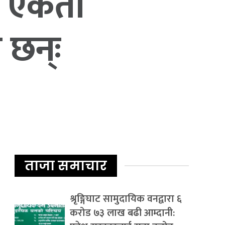
मा एकता
 छन्ः
ताजा समाचार
श्रृङ्गिघाट सामुदायिक वनद्वारा ६
करोड ७३ लाख बढी आम्दानी: