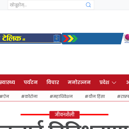
स्वास्थ्य
पर्यटन
विचार
मनोरञ्जन
प्रदेश
अ
ऐन
कोरोना
महाधिवेशन
यौन हिंसा
राप्रप
जीवनशैली