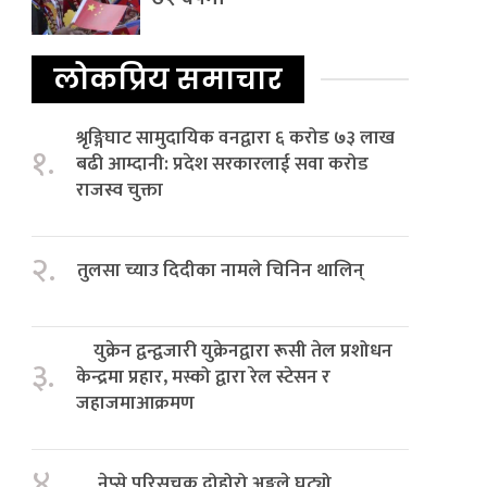
लोकप्रिय समाचार
श्रृङ्गिघाट सामुदायिक वनद्वारा ६ करोड ७३ लाख
१.
बढी आम्दानी: प्रदेश सरकारलाई सवा करोड
राजस्व चुक्ता
२.
तुलसा च्याउ दिदीका नामले चिनिन थालिन्
युक्रेन द्वन्द्वजारी युक्रेनद्वारा रूसी तेल प्रशोधन
३.
केन्द्रमा प्रहार, मस्को द्वारा रेल स्टेसन र
जहाजमाआक्रमण
४.
नेप्से परिसूचक दोहोरो अङ्कले घट्यो