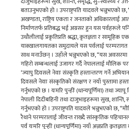
दाजुभाइहरूमा सुख, शान्ति, समृद्धि, सु–स्वास्थ्य र उत्
बताउनुभएको हो । उपराष्ट्रपति यादवले भन्नुभएको छ, 
अखण्डता, राष्ट्रिय एकता र जनताको अधिकारलाई आत्मसा
निर्माणतर्फ प्रतिबद्ध भई अग्रसर हुन यस पर्वहरूले पनि
उधौलीलाई प्रकृतिप्रति श्रद्धा, कृतज्ञता र सामूहिक एक
याक्खालगायतका समुदायले यस पर्वलाई परम्परागत नृत
साथ मनाउँछन् । उहाँले भन्नुभएको छ, “यस अवसरमा आ
गहिरो सम्बन्धलाई उजागर गर्दै नेपाललाई मौलिक परम्परा
‘ज्यापु दिवसले नेवाः संस्कृति हस्तान्तरण गर्ने अभिया
दिवसले नेवाः संस्कृतिको संरक्षण र नयाँ पुस्तामा हस्ता
गर्नुभएको छ । यःमरि पुन्हींः (धान्यपूर्णिमा) तथा ज्
नेपाली दिदीबहिनी तथा दाजुभाइहरूमा सुख, शान्ति, समृद
गर्नुभएको हो । उपराष्ट्रपति यादवले भन्नुभएको छ, “मौ
रैथाने परम्परालाई जीवन्त राख्दै सांस्कृतिक पहिचा
पर्व यःमरि पुन्हींः (धान्यपूर्णिमा) नयाँ अन्नप्रति कृतज