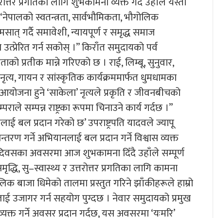
तरोत्तर प्रगतिका लागि शुभकामना व्यक्त गर्दै उहाँले यस्तो
“नेपालको स्वतन्त्रता, सार्वभौमिकता, भौगोलिक
त् गर्दै समावेशी, न्यायपूर्ण र समृद्ध समाज
 उत्प्रेरित गर्न सकोस् ।” किराँत समुदायको पर्व
ताको प्रतीक मान्ने गरिएको छ । राई, लिम्बू, सुनुवार,
्य, गायन र सांस्कृतिक कार्यक्रममार्फत धुमधामका
योजना हुने ‘साकेला’ नृत्यले प्रकृति र जीवनबीचको
ले सम्पन्न राष्ट्रका रूपमा चिनाउने कार्य गर्दछ ।”
नलाई बल प्रदान गरेको छ’ उपराष्ट्रपति यादवले ज्यापू
न्तरण गर्ने अभियानलाई बल प्रदान गर्ने विश्वास व्यक्त
यापू दिवसका अवसरमा आज शुभकामना दिँदै उहाँले सम्पूर्ण
्धि, सु–स्वास्थ्य र उत्तरोत्तर प्रगतिका लागि कामना
लिक बाजा धिमेको तालमा प्रस्तुत गरिने झाँकीहरूले हाम्रो
नलाई उजागर गर्न सहयोग पुग्दछ । नेवार समुदायको प्रमुख
्ञता व्यक्त गर्ने अवसर प्रदान गर्दछ, यस अवसरमा ‘यःमरि’