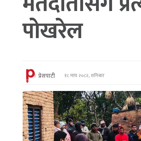
मतदातासँग प्रत्
पोखरेल
प्रेसपाटी
१८ माघ २०८२, शनिबार