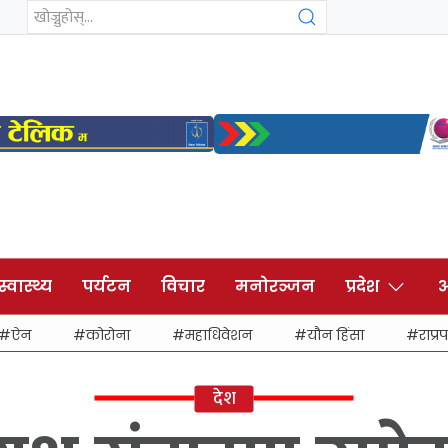
स्वास्थ्य
पर्यटन
विचार
मनोरञ्जन
प्रदेश
अ
ऐन
कोरोना
महाधिवेशन
यौन हिंसा
राप्रप
देश