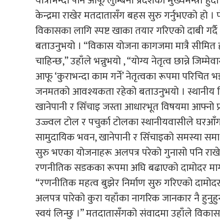
यात्राभन्दा पनि आफू लुम्बिनी प्रदेशको मुख्यमन्त्री
केन्द्रमा राखेर मतदातासँग बहस सुरु गर्नुभएको हो । 
विकासका लागि स्पष्ट खाका तयार गरिएको दाबी गर्दै
बताउनुभयो । “विकास योजना कागजमा मात्रै सीमित होइन
चाहिन्छ,” उहाँले भन्नुभयो , “योग्य नेतृत्व छान्ने जिम
आफू ‘कुराभन्दा काम गर्ने’ नेतृत्वका रूपमा परिचित भ
जनमतको आवश्यकता रहेको बताउनुभयो । स्थानीय विकास
खानेपानी र सिँचाइ जस्ता आधारभूत विषयमा आफ्नो प्रा
उज्ज्वल टोल र पचुर्का टोलका स्थानीयवासीले घरआँग
सामुदायिक भवन, खानेपानी र सिँचाइको समस्या समाध
सुरु भएका योजनाहरू अलपत्र परेको गुनासो पनि राखे
रणनीतिक सडकका रूपमा अघि बढाएको दामोदर मार्गलाई सम्
“रणनीतिक महत्व बुझेर निर्माण सुरु गरिएको दामो
अलपत्र पारेको कुरा यहाँका नागरिक जानकार नै हुनुहुन
स्वयं लिन्छु ।” मतदातासँगको संवादमा उहाँले विकासल