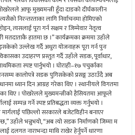
 हुँदा तयार पारेका विकासका काम र त्यसको कार्यान्वयनलाई
पोखरेलले आफू मुख्यमन्त्री हुँदा दाङको दीर्घकालीन
 त्यसैको निरन्तरताका लागि निर्वाचनमा होमिएको
, त्यसलाई पूरा गर्न सक्षम र जिम्मेवार नेतृत्व
्मेवारी मतदाताकै हातमा छ ।” कार्यक्रमका क्रममा उहाँले
इसकेको उल्लेख गर्दै अधुरा योजनाहरू पूरा गर्न पुनः
का उदाहरण प्रस्तुत गर्दै उहाँले सडक, पूर्वाधार,
थमिकता स्पष्ट पार्नुभयो । घोराही–१७ पचुर्काका
नसम्म कालोपत्रे सडक पुगिसकेको प्रसङ्ग उठाउँदै अब
ानमा ध्यान दिन आग्रह गरेका थिए । स्थानीयले विगतमा
का थिए । पोखरेलले मुख्यमन्त्रीको हैसियतमा आफूले
पन्न गर्ने स्पष्ट प्रतिबद्धता व्यक्त गर्नुभयो ।
दर मार्गलाई पछिल्लो सरकारले बजेटविहीन बनाएर
्छ,” उहाँले भन्नुभयो, “अब त्यो सडक निर्माणको जिम्मा म
ाई दलगत नाराभन्दा माथि राखेर हेर्नुपर्ने धारणा