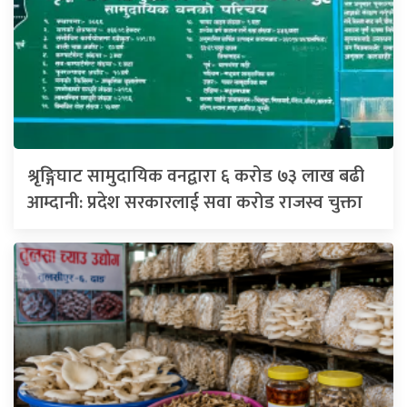
श्रृङ्गिघाट सामुदायिक वनद्वारा ६ करोड ७३ लाख बढी
आम्दानी: प्रदेश सरकारलाई सवा करोड राजस्व चुक्ता