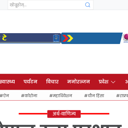
स्वास्थ्य
पर्यटन
विचार
मनोरञ्जन
प्रदेश
अ
ऐन
कोरोना
महाधिवेशन
यौन हिंसा
राप्रप
अर्थ-वाणिज्य