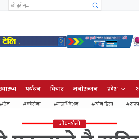
स्वास्थ्य
पर्यटन
विचार
मनोरञ्जन
प्रदेश
अ
ऐन
कोरोना
महाधिवेशन
यौन हिंसा
राप्रप
जीवनशैली