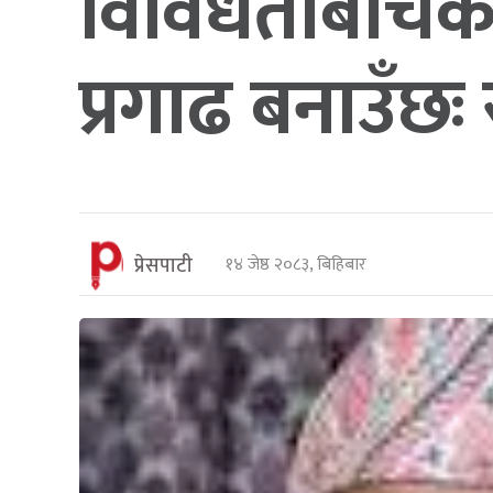
विविधताबीचको 
प्रगाढ बनाउँछः रा
प्रेसपाटी
१४ जेष्ठ २०८३, बिहिबार