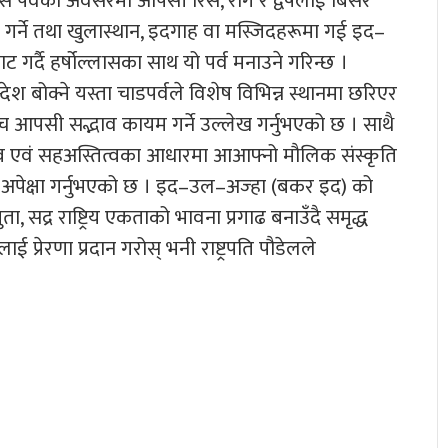
यस पर्वको अवसरमा आपसी रिस, राग र द्वेषलाई बिर्सेर
गर्ने तथा खुलास्थान, इदगाह वा मस्जिदहरूमा गई इद–
र्दै हर्षोल्लासका साथ यो पर्व मनाउने गरिन्छ ।
्देश बोक्ने यस्ता चाडपर्वले विशेष विभिन्न स्थानमा छरिएर
च आपसी सद्भाव कायम गर्ने उल्लेख गर्नुभएको छ । साथै
तृत्व एवं सहअस्तित्वका आधारमा आआफ्नो मौलिक संस्कृति
ग्ने अपेक्षा गर्नुभएको छ । इद–उल–अज्हा (बकर इद) को
ा, सद्र राष्ट्रिय एकताको भावना प्रगाढ बनाउँदै समृद्ध
लाई प्रेरणा प्रदान गरोस् भनी राष्ट्रपति पौडेलले