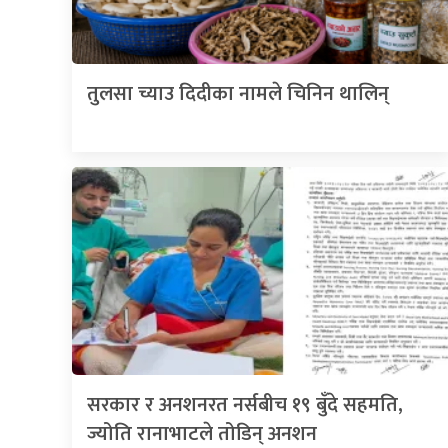
तुलसा च्याउ दिदीका नामले चिनिन थालिन्
सरकार र अनशनरत नर्सबीच १९ बुँदे सहमति,
ज्योति रानाभाटले तोडिन् अनशन