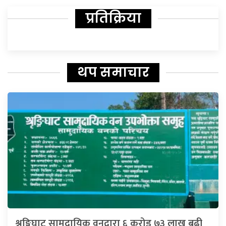
प्रतिक्रिया
थप समाचार
श्रृङ्गिघाट सामुदायिक वनद्वारा ६ करोड ७३ लाख बढी