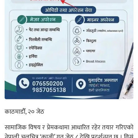
काठमाडौँ, २० जेठ
सामाजिक विषय र प्रेमकथामा आधारित रहेर तयार गरिएको
नेपाली चलचित्र ‘काजी’ गत जेठ ८ देखि प्रदर्शनरत छ । विसं