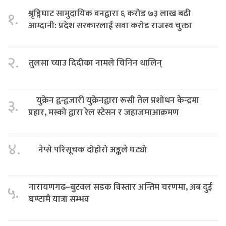
श्रृङ्गिघाट सामुदायिक वनद्वारा ६ करोड ७३ लाख बढी
१.
आम्दानी: प्रदेश सरकारलाई सवा करोड राजस्व चुक्ता
२.
तुलसा च्याउ दिदीका नामले चिनिन थालिन्
युक्रेन द्वन्द्वजारी युक्रेनद्वारा रूसी तेल प्रशोधन केन्द्रमा
३.
प्रहार, मस्को द्वारा रेल स्टेसन र जहाजमाआक्रमण
४.
नेप्से परिसूचक दोहोरो अङ्कले घट्यो
नारायणगढ–बुटवल सडक विस्तार अन्तिम चरणमा, अब दुई
५.
घण्टामै यात्रा सम्भव