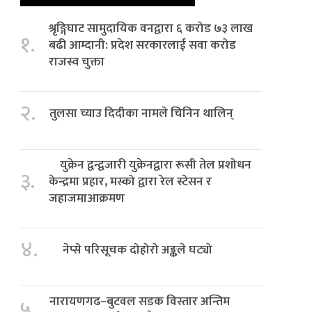
श्रृङ्गिघाट सामुदायिक वनद्वारा ६ करोड ७३ लाख
१.
बढी आम्दानी: प्रदेश सरकारलाई सवा करोड
राजस्व चुक्ता
२.
तुलसा च्याउ दिदीका नामले चिनिन थालिन्
युक्रेन द्वन्द्वजारी युक्रेनद्वारा रूसी तेल प्रशोधन
३.
केन्द्रमा प्रहार, मस्को द्वारा रेल स्टेसन र
जहाजमाआक्रमण
४.
नेप्से परिसूचक दोहोरो अङ्कले घट्यो
नारायणगढ–बुटवल सडक विस्तार अन्तिम
५.