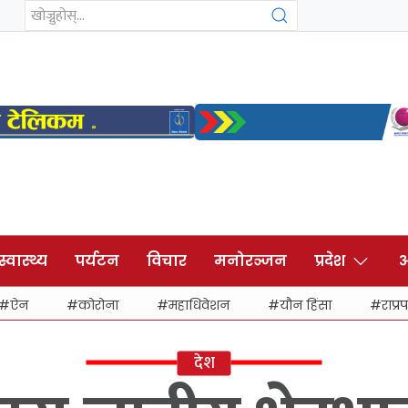
स्वास्थ्य
पर्यटन
विचार
मनोरञ्जन
प्रदेश
अ
ऐन
कोरोना
महाधिवेशन
यौन हिंसा
राप्रप
देश