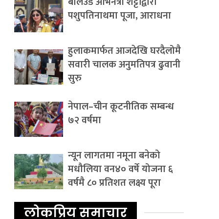
बलिउड अभिनेत्री शेट्टीद्वारा
पशुपतिनाथमा पूजा, आराधना
हुलाकमार्फत आजदेखि घरदैलोमै
सवारी चालक अनुमतिपत्र ढुवानी
सुरु
नेपाल–चीन कूटनीतिक सम्बन्ध
७२ वर्षमा
न्यून लागतमा नमूना बनेको
मधौलिया वन४० वर्षे योजना ६
वर्षमै ८० प्रतिशत लक्ष्य पूरा
लोकप्रिय समाचार