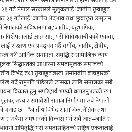
दहीन, समावेशी र सभ्य समाज निर्माणप्रति हामी सबैलाई थप
३ जेठ २१ गते नेपाल सरकारले मुलुकलाई ‘जातीय छुवाछूत
वर्ष जेठ २१ गतेलाई ‘जातीय भेदभाव तथा छुवाछूत उन्मूलन
लले नेपालको संविधानमा बहुजातीय, बहुभाषिक,
युक्त विशेषतालाई आत्मसात् गरी विविधताबीचको एकता,
ंरक्षण एवं प्रवद्र्धन गर्दै वर्गीय, जातीय, क्षेत्रीय,
अन्त्य गरी आर्थिक समानता, समृद्धि र सामाजिक न्याय
तामूलक सिद्धान्तका आधारमा समतामूलक समाजको
। जातीय विभेद तथा छुवाछूतजस्ता अमानवीय व्यवहारको
्लेख गर्दै राष्ट्रपति पौडेलले त्यसका लागि समाजका सबै
ो भावना विकास हुनु अपरिहार्य भएको बताउनुभएको छ ।
ामूलक, सभ्य र समावेशी समाज निर्माणमा सबै नेपाली
ँको भनाइ छ । “जातीय विभेद सामाजिक, नैतिक तथा
रण र सबैमा समभावको विकास गर्न सबै जात–जाति र
वना अभिवृद्धि गरी समतासहितको राष्ट्रिय एकतालाई