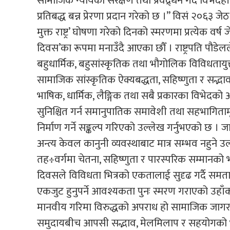
सामाजिक न्यायको संरक्षण तथा प्रवद्र्धन गर्दै विभे
प्रतिबद्ध बन्न प्रेरणा प्रदान गरेको छ ।” विसं २०६
मुक्त राष्ट्र’ घोषणा गरेको दिनको स्मरणमा प्रत्येक 
दिवस’का रूपमा मनाउँदै आएका छौँ । राष्ट्रपति पौडे
बहुधार्मिक, बहुसांस्कृतिक तथा भौगोलिक विविधता
सामाजिक सांस्कृतिक ऐक्यबद्धता, सहिष्णुता र सद्भावलाई स
भाषिक, धार्मिक, लैङ्गिक तथा सबै प्रकारका विभेदको 
सुनिश्चित गर्न समानुपातिक समावेशी तथा सहभागि
निर्माण गर्ने सङ्कल्प गरिएको उल्लेख गर्नुभएको छ 
अन्त्य केवल कानुनी व्यवस्थाबाट मात्र सम्भव नहुने उल
तह÷वर्गमा चेतना, सहिष्णुता र पारस्परिक सम्मानक
दिवसले विविधता भित्रको एकतालाई सुदृढ गर्दै समत
एकजुट हुनुपर्ने आवश्यकता पुनः स्मरण गराएको उहा
मानवीय गरिमा विरुद्धको अपराध हो सामाजिक जाग
समुदायबीच आपसी सद्भाव, मेलमिलाप र सहयोगको भा