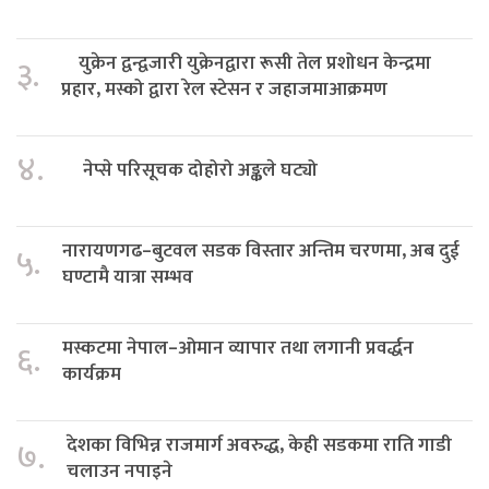
युक्रेन द्वन्द्वजारी युक्रेनद्वारा रूसी तेल प्रशोधन केन्द्रमा
३.
प्रहार, मस्को द्वारा रेल स्टेसन र जहाजमाआक्रमण
४.
नेप्से परिसूचक दोहोरो अङ्कले घट्यो
नारायणगढ–बुटवल सडक विस्तार अन्तिम चरणमा, अब दुई
५.
घण्टामै यात्रा सम्भव
मस्कटमा नेपाल–ओमान व्यापार तथा लगानी प्रवर्द्धन
६.
कार्यक्रम
देशका विभिन्न राजमार्ग अवरुद्ध, केही सडकमा राति गाडी
७.
चलाउन नपाइने