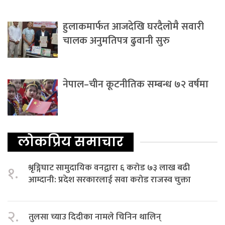
हुलाकमार्फत आजदेखि घरदैलोमै सवारी
चालक अनुमतिपत्र ढुवानी सुरु
नेपाल–चीन कूटनीतिक सम्बन्ध ७२ वर्षमा
लोकप्रिय समाचार
श्रृङ्गिघाट सामुदायिक वनद्वारा ६ करोड ७३ लाख बढी
१.
आम्दानी: प्रदेश सरकारलाई सवा करोड राजस्व चुक्ता
२.
तुलसा च्याउ दिदीका नामले चिनिन थालिन्