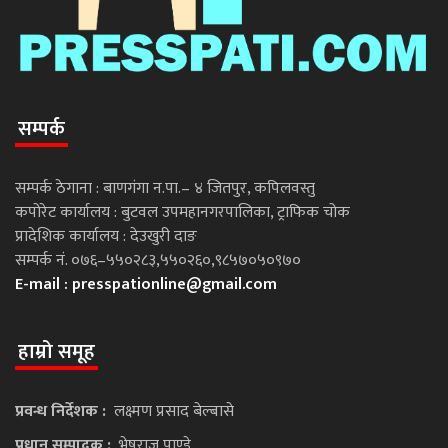
सम्पर्क
सम्पर्क ठेगाना : बाणगंगा न.पा.– ४ जितपुर, कपिलवस्तु
कपोरेट कार्यालय : बुटवल उपमहानगरपालिका, ट्राफिक चोक
प्रादेशिक कार्यालय : देउखुरी दाङ
सम्पर्क नं. ०७६–५५०२८३,५५०२६०,९८५७०५०९७०
E-mail :
presspationline@gmail.com
हाम्रो समूह
प्रवन्ध निर्देशक :
लक्ष्मण प्रसाद बेल्बासे
प्रधान सम्पादक :
भेषराज पाण्डे