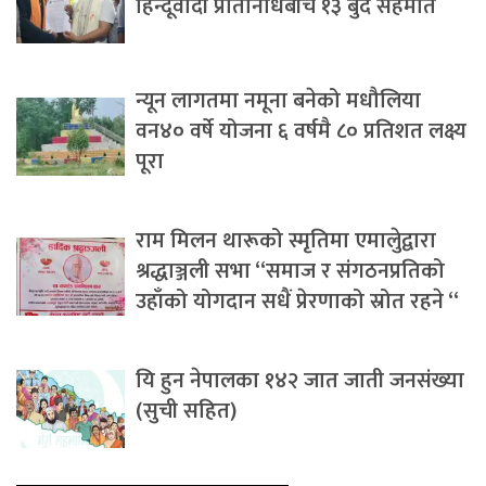
हिन्दूवादी प्रतिनिधिबीच १३ बुँदे सहमति
न्यून लागतमा नमूना बनेको मधौलिया
वन४० वर्षे योजना ६ वर्षमै ८० प्रतिशत लक्ष्य
पूरा
राम मिलन थारूको स्मृतिमा एमालेुद्वारा
श्रद्धाञ्जली सभा “समाज र संगठनप्रतिको
उहाँको योगदान सधैं प्रेरणाको स्रोत रहने “
यि हुन नेपालका १४२ जात जाती जनसंख्या
(सुची सहित)