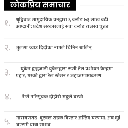
लोकप्रिय समाचार
श्रृङ्गिघाट सामुदायिक वनद्वारा ६ करोड ७३ लाख बढी
१.
आम्दानी: प्रदेश सरकारलाई सवा करोड राजस्व चुक्ता
२.
तुलसा च्याउ दिदीका नामले चिनिन थालिन्
युक्रेन द्वन्द्वजारी युक्रेनद्वारा रूसी तेल प्रशोधन केन्द्रमा
३.
प्रहार, मस्को द्वारा रेल स्टेसन र जहाजमाआक्रमण
४.
नेप्से परिसूचक दोहोरो अङ्कले घट्यो
नारायणगढ–बुटवल सडक विस्तार अन्तिम चरणमा, अब दुई
५.
घण्टामै यात्रा सम्भव