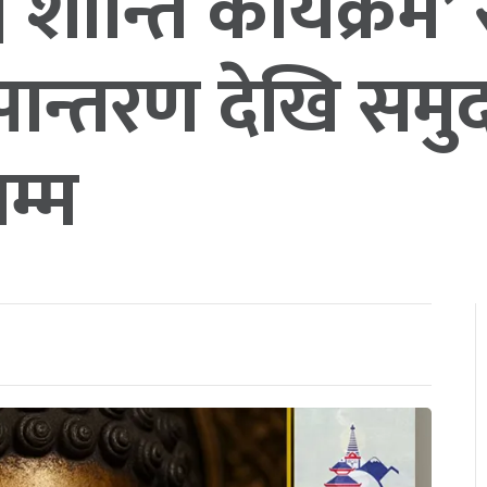
व शान्ति कार्यक्रम’ 
पान्तरण देखि समु
म्म