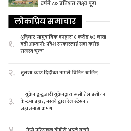
वर्षमै ८० प्रतिशत लक्ष्य पूरा
लोकप्रिय समाचार
श्रृङ्गिघाट सामुदायिक वनद्वारा ६ करोड ७३ लाख
१.
बढी आम्दानी: प्रदेश सरकारलाई सवा करोड
राजस्व चुक्ता
२.
तुलसा च्याउ दिदीका नामले चिनिन थालिन्
युक्रेन द्वन्द्वजारी युक्रेनद्वारा रूसी तेल प्रशोधन
३.
केन्द्रमा प्रहार, मस्को द्वारा रेल स्टेसन र
जहाजमाआक्रमण
४.
नेप्से परिसूचक दोहोरो अङ्कले घट्यो