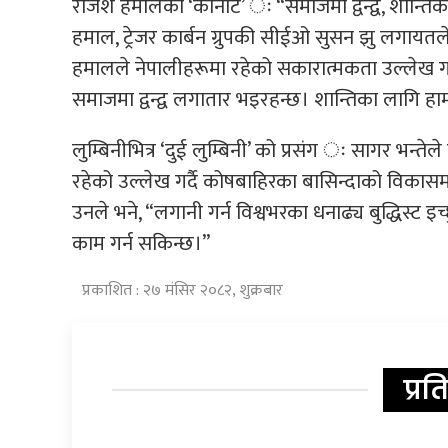
राजेश हमालको ‘कीनोट’ ः “समाजमा द्वन्द्व, शान्तिका
हमाल, ट्रेजर कार्बन ग्रुपकी सीईओ सुसन झु लगायतल
हमालले नेपालीहरूमा रहेको सकारात्मकता उल्लेख गर्दै भन
समाजमा द्वन्द्व लगातार भइरहन्छ। शान्तिका लागि हामी
लुम्बिनीभित्र ‘दुई लुम्बिनी’ को प्रसंग ः सागर भन्तेल
रहेको उल्लेख गर्दै कोषबाहिरका बासिन्दाको विकासमा अ
उनले भने, “लगानी गर्न विश्वभरका धनाढ्य बुद्धिस्ट
काम गर्न सकिन्छ।”
प्रकाशित : २७ मंसिर २०८२, शुक्रबार
प्रत