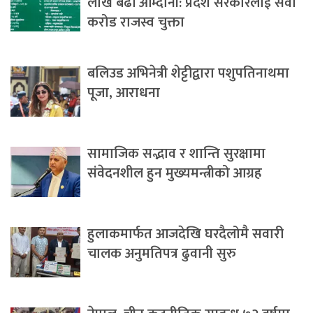
लाख बढी आम्दानी: प्रदेश सरकारलाई सवा
करोड राजस्व चुक्ता
बलिउड अभिनेत्री शेट्टीद्वारा पशुपतिनाथमा
पूजा, आराधना
सामाजिक सद्भाव र शान्ति सुरक्षामा
संवेदनशील हुन मुख्यमन्त्रीको आग्रह
हुलाकमार्फत आजदेखि घरदैलोमै सवारी
चालक अनुमतिपत्र ढुवानी सुरु