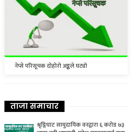
नेप्से परिसूचक दोहोरो अङ्कले घट्यो
ताजा समाचार
श्रृङ्गिघाट सामुदायिक वनद्वारा ६ करोड ७३