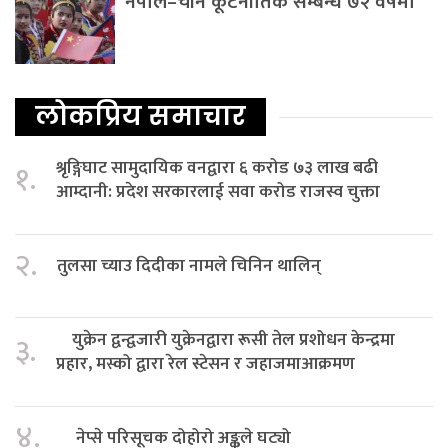
नेपाल–चीन कूटनीतिक सम्बन्ध ७२ वर्षमा
लोकप्रिय समाचार
श्रृङ्गिघाट सामुदायिक वनद्वारा ६ करोड ७३ लाख बढी
१.
आम्दानी: प्रदेश सरकारलाई सवा करोड राजस्व चुक्ता
२.
तुलसा च्याउ दिदीका नामले चिनिन थालिन्
युक्रेन द्वन्द्वजारी युक्रेनद्वारा रूसी तेल प्रशोधन केन्द्रमा
३.
प्रहार, मस्को द्वारा रेल स्टेसन र जहाजमाआक्रमण
४.
नेप्से परिसूचक दोहोरो अङ्कले घट्यो