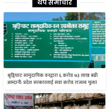
थप समाचार
श्रृङ्गिघाट सामुदायिक वनद्वारा ६ करोड ७३ लाख बढी
आम्दानी: प्रदेश सरकारलाई सवा करोड राजस्व चुक्ता