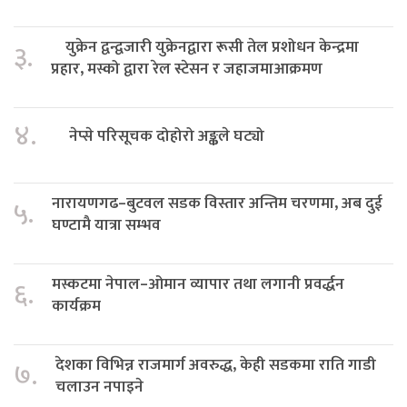
युक्रेन द्वन्द्वजारी युक्रेनद्वारा रूसी तेल प्रशोधन केन्द्रमा
३.
प्रहार, मस्को द्वारा रेल स्टेसन र जहाजमाआक्रमण
४.
नेप्से परिसूचक दोहोरो अङ्कले घट्यो
नारायणगढ–बुटवल सडक विस्तार अन्तिम चरणमा, अब दुई
५.
घण्टामै यात्रा सम्भव
मस्कटमा नेपाल–ओमान व्यापार तथा लगानी प्रवर्द्धन
६.
कार्यक्रम
देशका विभिन्न राजमार्ग अवरुद्ध, केही सडकमा राति गाडी
७.
चलाउन नपाइने