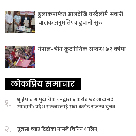
हुलाकमार्फत आजदेखि घरदैलोमै सवारी
चालक अनुमतिपत्र ढुवानी सुरु
नेपाल–चीन कूटनीतिक सम्बन्ध ७२ वर्षमा
लोकप्रिय समाचार
श्रृङ्गिघाट सामुदायिक वनद्वारा ६ करोड ७३ लाख बढी
१.
आम्दानी: प्रदेश सरकारलाई सवा करोड राजस्व चुक्ता
२.
तुलसा च्याउ दिदीका नामले चिनिन थालिन्