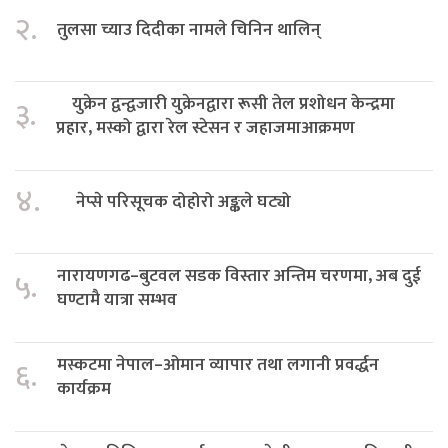
२.
तुलसा च्याउ दिदीका नामले चिनिन थालिन्
युक्रेन द्वन्द्वजारी युक्रेनद्वारा रूसी तेल प्रशोधन केन्द्रमा
३.
प्रहार, मस्को द्वारा रेल स्टेसन र जहाजमाआक्रमण
४.
नेप्से परिसूचक दोहोरो अङ्कले घट्यो
नारायणगढ–बुटवल सडक विस्तार अन्तिम चरणमा, अब दुई
५.
घण्टामै यात्रा सम्भव
मस्कटमा नेपाल–ओमान व्यापार तथा लगानी प्रवर्द्धन
६.
कार्यक्रम