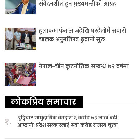
संवेदनशील हुन मुख्यमन्त्रीको आग्रह
हुलाकमार्फत आजदेखि घरदैलोमै सवारी
चालक अनुमतिपत्र ढुवानी सुरु
नेपाल–चीन कूटनीतिक सम्बन्ध ७२ वर्षमा
लोकप्रिय समाचार
श्रृङ्गिघाट सामुदायिक वनद्वारा ६ करोड ७३ लाख बढी
१.
आम्दानी: प्रदेश सरकारलाई सवा करोड राजस्व चुक्ता