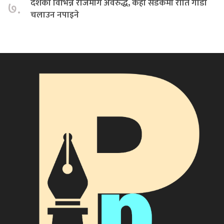
देशका विभिन्न राजमार्ग अवरुद्ध, केही सडकमा राति गाडी
७.
चलाउन नपाइने