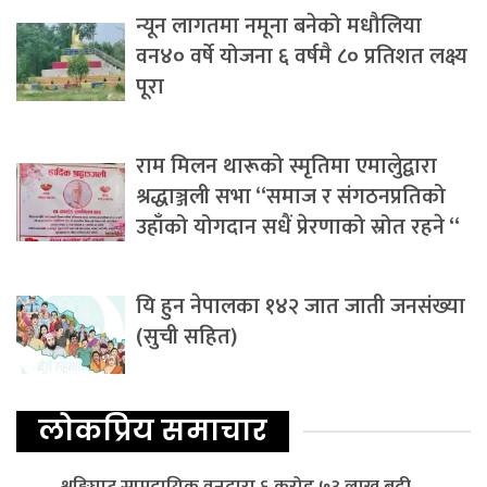
न्यून लागतमा नमूना बनेको मधौलिया
वन४० वर्षे योजना ६ वर्षमै ८० प्रतिशत लक्ष्य
पूरा
राम मिलन थारूको स्मृतिमा एमालेुद्वारा
श्रद्धाञ्जली सभा “समाज र संगठनप्रतिको
उहाँको योगदान सधैं प्रेरणाको स्रोत रहने “
यि हुन नेपालका १४२ जात जाती जनसंख्या
(सुची सहित)
लोकप्रिय समाचार
श्रृङ्गिघाट सामुदायिक वनद्वारा ६ करोड ७३ लाख बढी