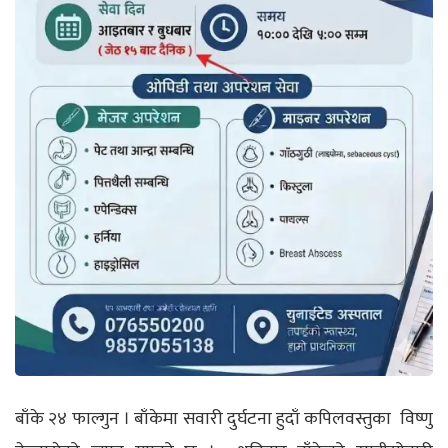
बाँके २४ फाल्गुन । बाँकेमा सवारी दुर्घटना हुदाँ कपिलवस्तुका विष्णु