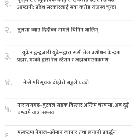
१.
आम्दानी: प्रदेश सरकारलाई सवा करोड राजस्व चुक्ता
२.
तुलसा च्याउ दिदीका नामले चिनिन थालिन्
युक्रेन द्वन्द्वजारी युक्रेनद्वारा रूसी तेल प्रशोधन केन्द्रमा
३.
प्रहार, मस्को द्वारा रेल स्टेसन र जहाजमाआक्रमण
४.
नेप्से परिसूचक दोहोरो अङ्कले घट्यो
नारायणगढ–बुटवल सडक विस्तार अन्तिम चरणमा, अब दुई
५.
घण्टामै यात्रा सम्भव
मस्कटमा नेपाल–ओमान व्यापार तथा लगानी प्रवर्द्धन
६.