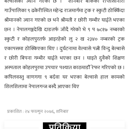
बेल्वासेको ज्यान गएको छ । शनिबार बाँकेको राप्तीसोनारी
गाउँपालिका ९ ढकेरीस्थित महेन्द्र राजमार्गमा ट्रक र स्कुटी ठोक्किँदा
श्रीमानको ज्यान गएको छ भने श्रीमती र छोरी गम्भीर घाईते भएका
छन । नेपालगञ्जदेखि दाङतर्फ जाँदै गरेको भे ९ प ७८१७ नम्बरको
स्कुटी र कोहलपुरतर्फ आइरहेको लु २ ख २३४० नम्बरको ट्रक
एकापसमा ठोक्किएका थिए । दुर्घटनामा वेल्वासे पत्नी विन्दु बेल्बासे
र छोरी बिपना गम्भीर घाईते भएका छन । घाइते दुवैको शिक्षण
अस्पताल कोहलपुरमा उपचार पश्यात काठमाडौँ रेफर गरिएको छ ।
कपिलवस्तु वाणगगा
९
बर्दवा घर भएका बेल्वासे हाल कामको
शिलशिलामा नेपालगन्ज बस्दै आएका थिए
प्रकाशित : २४ फाल्गुन २०७६, शनिबार
प्रतिक्रिया