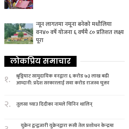
न्यून लागतमा नमूना बनेको मधौलिया
वन४० वर्षे योजना ६ वर्षमै ८० प्रतिशत लक्ष्य
पूरा
लोकप्रिय समाचार
श्रृङ्गिघाट सामुदायिक वनद्वारा ६ करोड ७३ लाख बढी
१.
आम्दानी: प्रदेश सरकारलाई सवा करोड राजस्व चुक्ता
२.
तुलसा च्याउ दिदीका नामले चिनिन थालिन्
युक्रेन द्वन्द्वजारी युक्रेनद्वारा रूसी तेल प्रशोधन केन्द्रमा
३.