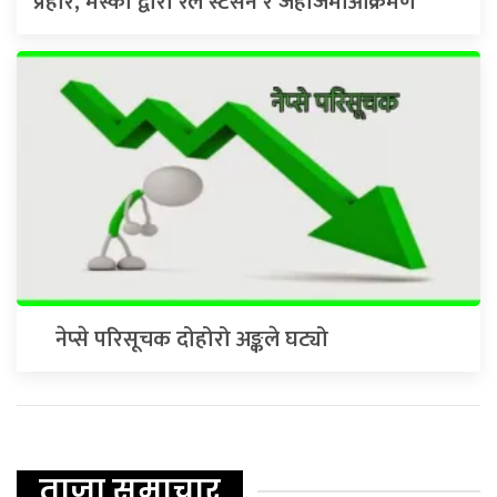
प्रहार, मस्को द्वारा रेल स्टेसन र जहाजमाआक्रमण
नेप्से परिसूचक दोहोरो अङ्कले घट्यो
ताजा समाचार