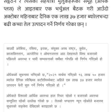
सङ्गठन र त्यसका सहयात्री मुलुकहरूको समूह (ओपेक
प्लस) ले आइतबार एक भर्चुअल बैठक गरी आउँदो
अक्टोबर महिनाबाट दैनिक एक लाख ३७ हजार ब्यारेलभन्दा
बढी कच्चा तेल उत्पादन गर्ने निर्णय गरेका छन् ।
साउदी अरेबिया, रसिया, इराक, संयुक्त अरब राष्ट्र, कुवेत, 
काजाकिस्तान, अल्जेरिया र ओमानजस्ता आठ देशहरूले विश्व बजारको 
पछिल्लो अवस्था र भावी सम्भावनाको समीक्षा गरेपछि सो निर्णय गरिएको हो 
।

ओपेकको सूचनामा भनिएको छ,“२०२१ मार्चमा गरिएको १६ लाख ५० हजार 
ब्यारेल दैनिक स्वैच्छिक कटौतीमध्येबाट अहिले एक लाख ३७ हजार ब्यारेल 
उत्पादन फेरी सुरु गर्ने निर्णय गरिएको हो ।”

ओपेकले विश्वको आर्थिक अवस्था हाल स्थिर रहेको र बजारको अवस्था 
सन्तुलित रहेको उल्लेख गरेको छ । तेलको भण्डारण न्यून रहेकोले बजारमा 
सुधारको सङ्केत देखिएको बताइएको छ ।
