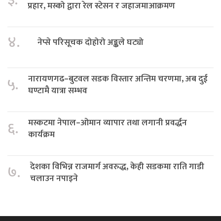
प्रहार, मस्को द्वारा रेल स्टेसन र जहाजमाआक्रमण
४.
नेप्से परिसूचक दोहोरो अङ्कले घट्यो
नारायणगढ–बुटवल सडक विस्तार अन्तिम चरणमा, अब दुई
५.
घण्टामै यात्रा सम्भव
मस्कटमा नेपाल–ओमान व्यापार तथा लगानी प्रवर्द्धन
६.
कार्यक्रम
देशका विभिन्न राजमार्ग अवरुद्ध, केही सडकमा राति गाडी
७.
चलाउन नपाइने