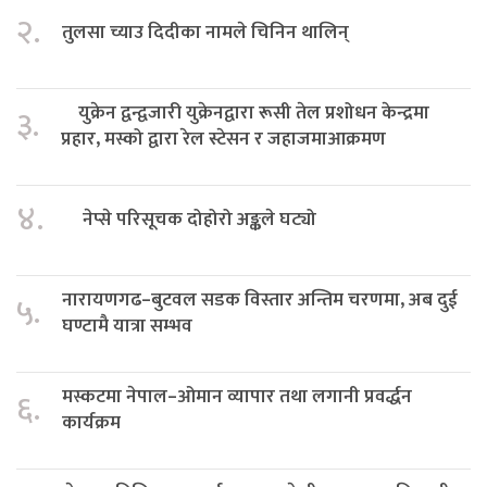
२.
तुलसा च्याउ दिदीका नामले चिनिन थालिन्
युक्रेन द्वन्द्वजारी युक्रेनद्वारा रूसी तेल प्रशोधन केन्द्रमा
३.
प्रहार, मस्को द्वारा रेल स्टेसन र जहाजमाआक्रमण
४.
नेप्से परिसूचक दोहोरो अङ्कले घट्यो
नारायणगढ–बुटवल सडक विस्तार अन्तिम चरणमा, अब दुई
५.
घण्टामै यात्रा सम्भव
मस्कटमा नेपाल–ओमान व्यापार तथा लगानी प्रवर्द्धन
६.
कार्यक्रम