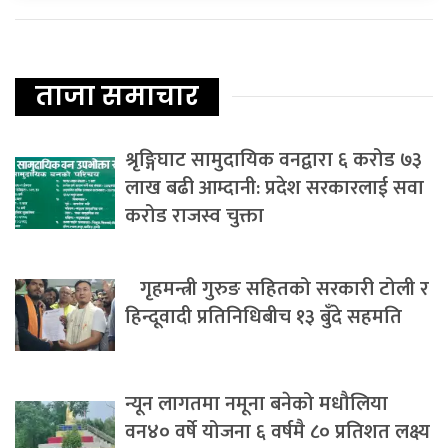
ताजा समाचार
श्रृङ्गिघाट सामुदायिक वनद्वारा ६ करोड ७३
लाख बढी आम्दानी: प्रदेश सरकारलाई सवा
करोड राजस्व चुक्ता
गृहमन्त्री गुरुङ सहितको सरकारी टोली र
हिन्दूवादी प्रतिनिधिबीच १३ बुँदे सहमति
न्यून लागतमा नमूना बनेको मधौलिया
वन४० वर्षे योजना ६ वर्षमै ८० प्रतिशत लक्ष्य