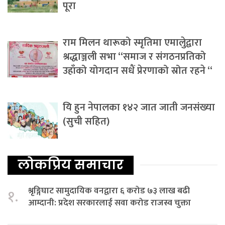
पूरा
राम मिलन थारूको स्मृतिमा एमालेुद्वारा
श्रद्धाञ्जली सभा “समाज र संगठनप्रतिको
उहाँको योगदान सधैं प्रेरणाको स्रोत रहने “
यि हुन नेपालका १४२ जात जाती जनसंख्या
(सुची सहित)
लोकप्रिय समाचार
श्रृङ्गिघाट सामुदायिक वनद्वारा ६ करोड ७३ लाख बढी
१.
आम्दानी: प्रदेश सरकारलाई सवा करोड राजस्व चुक्ता