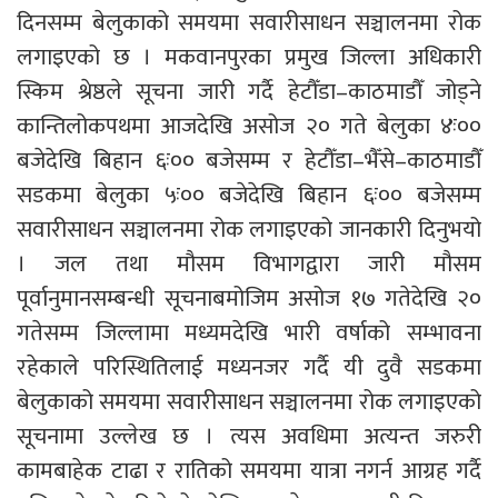
दिनसम्म बेलुकाको समयमा सवारीसाधन सञ्चालनमा रोक
लगाइएको छ । मकवानपुरका प्रमुख जिल्ला अधिकारी
स्किम श्रेष्ठले सूचना जारी गर्दै हेटौँडा–काठमाडौँ जोड्ने
कान्तिलोकपथमा आजदेखि असोज २० गते बेलुका ४ः००
बजेदेखि बिहान ६ः०० बजेसम्म र हेटौँडा–भैँसे–काठमाडौँ
सडकमा बेलुका ५ः०० बजेदेखि बिहान ६ः०० बजेसम्म
सवारीसाधन सञ्चालनमा रोक लगाइएको जानकारी दिनुभयो
। जल तथा मौसम विभागद्वारा जारी मौसम
पूर्वानुमानसम्बन्धी सूचनाबमोजिम असोज १७ गतेदेखि २०
गतेसम्म जिल्लामा मध्यमदेखि भारी वर्षाको सम्भावना
रहेकाले परिस्थितिलाई मध्यनजर गर्दै यी दुवै सडकमा
बेलुकाको समयमा सवारीसाधन सञ्चालनमा रोक लगाइएको
सूचनामा उल्लेख छ । त्यस अवधिमा अत्यन्त जरुरी
कामबाहेक टाढा र रातिको समयमा यात्रा नगर्न आग्रह गर्दै