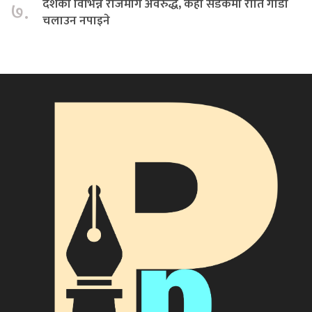
देशका विभिन्न राजमार्ग अवरुद्ध, केही सडकमा राति गाडी
७.
चलाउन नपाइने