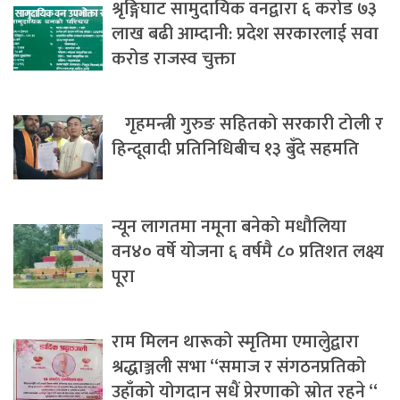
श्रृङ्गिघाट सामुदायिक वनद्वारा ६ करोड ७३
लाख बढी आम्दानी: प्रदेश सरकारलाई सवा
करोड राजस्व चुक्ता
गृहमन्त्री गुरुङ सहितको सरकारी टोली र
हिन्दूवादी प्रतिनिधिबीच १३ बुँदे सहमति
न्यून लागतमा नमूना बनेको मधौलिया
वन४० वर्षे योजना ६ वर्षमै ८० प्रतिशत लक्ष्य
पूरा
राम मिलन थारूको स्मृतिमा एमालेुद्वारा
श्रद्धाञ्जली सभा “समाज र संगठनप्रतिको
उहाँको योगदान सधैं प्रेरणाको स्रोत रहने “