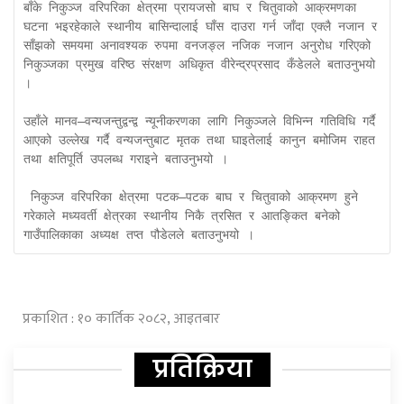
बाँके निकुञ्ज वरिपरिका क्षेत्रमा प्रायजसो बाघ र चितुवाको आक्रमणका 
घटना भइरहेकाले स्थानीय बासिन्दालाई घाँस दाउरा गर्न जाँदा एक्लै नजान र 
साँझको समयमा अनावश्यक रुपमा वनजङ्ल नजिक नजान अनुरोध गरिएको 
निकुञ्जका प्रमुख वरिष्ठ संरक्षण अधिकृत वीरेन्द्रप्रसाद कँडेलले बताउनुभयो 
।

उहाँले मानव–वन्यजन्तुद्वन्द्व न्यूनीकरणका लागि निकुञ्जले विभिन्न गतिविधि गर्दै 
आएको उल्लेख गर्दै वन्यजन्तुबाट मृतक तथा घाइतेलाई कानुन बमोजिम राहत 
तथा क्षतिपूर्ति उपलब्ध गराइने बताउनुभयो ।

 निकुञ्ज वरिपरिका क्षेत्रमा पटक–पटक बाघ र चितुवाको आक्रमण हुने 
गरेकाले मध्यवर्ती क्षेत्रका स्थानीय निकै त्रसित र आतङ्कित बनेको 
गाउँपालिकाका अध्यक्ष तप्त पौडेलले बताउनुभयो । 
प्रकाशित : १० कार्तिक २०८२, आइतबार
प्रतिक्रिया