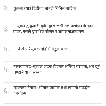
२.
तुलसा च्याउ दिदीका नामले चिनिन थालिन्
युक्रेन द्वन्द्वजारी युक्रेनद्वारा रूसी तेल प्रशोधन केन्द्रमा
३.
प्रहार, मस्को द्वारा रेल स्टेसन र जहाजमाआक्रमण
४.
नेप्से परिसूचक दोहोरो अङ्कले घट्यो
नारायणगढ–बुटवल सडक विस्तार अन्तिम चरणमा, अब दुई
५.
घण्टामै यात्रा सम्भव
मस्कटमा नेपाल–ओमान व्यापार तथा लगानी प्रवर्द्धन
६.
कार्यक्रम