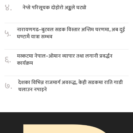
४.
नेप्से परिसूचक दोहोरो अङ्कले घट्यो
नारायणगढ–बुटवल सडक विस्तार अन्तिम चरणमा, अब दुई
५.
घण्टामै यात्रा सम्भव
मस्कटमा नेपाल–ओमान व्यापार तथा लगानी प्रवर्द्धन
६.
कार्यक्रम
देशका विभिन्न राजमार्ग अवरुद्ध, केही सडकमा राति गाडी
७.
चलाउन नपाइने