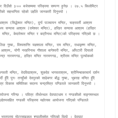
सार दिउँसो ३ः०० बजेसम्ममा परिक्रमा सम्पन्न हुनेछ । २७.५ किलोमिटर 
को सहभागिता रहेको उहाँले जानकारी दिनुभयो ।

रम (सिद्धेश्वर मन्दिर), दुर्गा पाञ्चायन मन्दिर, चक्रवर्ती आश्रम 
, अभय सन्यास आश्रम (रामेश्वर मन्दिर), हरिहर सन्यास आश्रम (हरिहर 
 मन्दिर, केदारेश्वर मन्दिर र बद्रीनाथ मन्दिर)को परिक्रमा गरिएको छ ।

ङ गुम्बा, विश्वशान्ति यज्ञशाला मन्दिर, राम मन्दिर, राधाकृष्ण मन्दिर, 
शन आश्रम, योगी नरहरिनाथ गौशाला बागेश्वरी मन्दिर, आँपटारी दियालो 
न्द्र नारयणगढ, हरिहर मन्दिर नारयणगढ, श्रीराम मन्दिर पुल्चोकको 
वती मन्दिर, वेदविद्याश्रम, शुकदेव भागवताश्रम, श्रीनिम्बाकाचार्य दर्शन 
्दी हुँदै पुनः तनहुँको देवपुरको साढेबगर बौद्ध गुम्बा, भूबराह मन्दिर हुँदै 
्षेत्र विकास समितिका सदस्य चन्द्रमित्र पण्डितले जानकारी दिनुभयो ।

व आयोजना गरिन्छ । पवित्र तीर्थस्थल देवघाटधाम र गण्डकीको सङ्गमस्थल 
े उद्देश्यसहित गण्डकी परिक्रमा महोत्सव आयोजना गरिएको पण्डितले 
ो भरतपुरमा मोटरसाइकल ¥यालीसमेत गरिएको थियो । देवघाट 