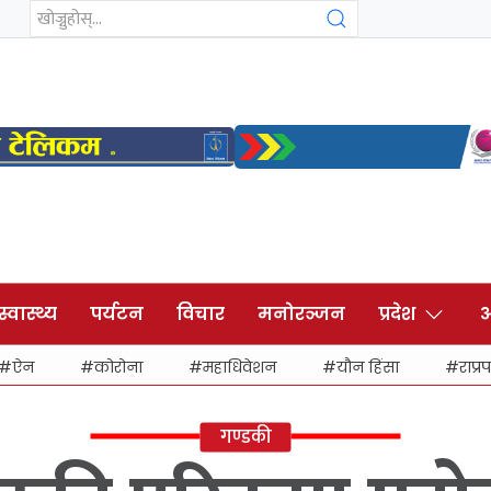
स्वास्थ्य
पर्यटन
विचार
मनोरञ्जन
प्रदेश
अ
ऐन
कोरोना
महाधिवेशन
यौन हिंसा
राप्रप
गण्डकी