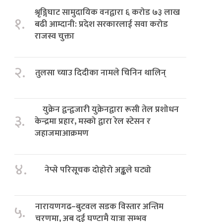
श्रृङ्गिघाट सामुदायिक वनद्वारा ६ करोड ७३ लाख
१.
बढी आम्दानी: प्रदेश सरकारलाई सवा करोड
राजस्व चुक्ता
२.
तुलसा च्याउ दिदीका नामले चिनिन थालिन्
युक्रेन द्वन्द्वजारी युक्रेनद्वारा रूसी तेल प्रशोधन
३.
केन्द्रमा प्रहार, मस्को द्वारा रेल स्टेसन र
जहाजमाआक्रमण
४.
नेप्से परिसूचक दोहोरो अङ्कले घट्यो
नारायणगढ–बुटवल सडक विस्तार अन्तिम
५.
चरणमा, अब दुई घण्टामै यात्रा सम्भव