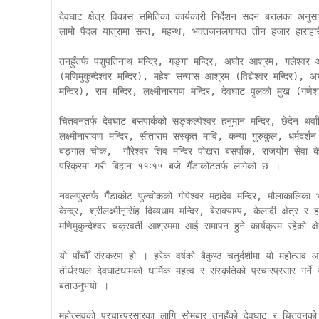
देवघाट क्षेत्र विकास समितिका कार्यकारी निर्देशन सदन बरालका अनु
लामो पैदल यात्रामा सन्त, महन्थ, भक्तजनलगायत तीन हजार हाराहारी
तनहुँतर्फ पशुपतिनाथ मन्दिर, गङ्गा मन्दिर, अघोर आश्रम, गलेश्वर आश्
(मणिमुकुन्देश्वर मन्दिर), महेश सन्यास आश्रम (विद्येश्वर मन्दिर)
मन्दिर), राम मन्दिर, लक्ष्मीनारयण मन्दिर, देवघाट पुलको मुख (गणेश
चितवनतर्फ देवघाट बसपार्कको सङ्कल्पेश्वर हनुमान मन्दिर, छेदेन थर्वालि
लक्ष्मीनारायण मन्दिर, सीताराम संस्कृत मावि, कन्या गुरुकुल, धर्मदर्
बङ्गाल चोक,  गौरेश्वर शिव मन्दिर पोखरा बसर्पाक, राजयोग सेवा के
परिक्रमा गरी बिहान ११ः१५ बजे गैँडाकोटतर्फ लागेको छ ।

नवलपुरतर्फ गैँडाकोट पुल्चोकको गोपेश्वर महादेव मन्दिर, मौलाकालिका भग
केन्द्र, श्रीलक्ष्मीनृसिंह दिव्यधाम मन्दिर, बेसक्याम्प, केलादी क्षेत्र र हर
मणिमुकुन्देश्वर चक्रवर्ती आश्रममा आई समापन हुने कार्यक्रम रहेको क
यो पाँचौँ संस्करण हो । हरेक वर्षको बैकुण्ठ चतुर्दशीमा यो महोत्स
तीर्थस्थल देवघाटधामको धार्मिक महत्व र संस्कृतिको प्रचारप्रसार गर्न
बताउनुभयो ।

महोत्सवको प्रचारप्रसारका लागि सोमबार तनहुँको देवघाट र चितवनक