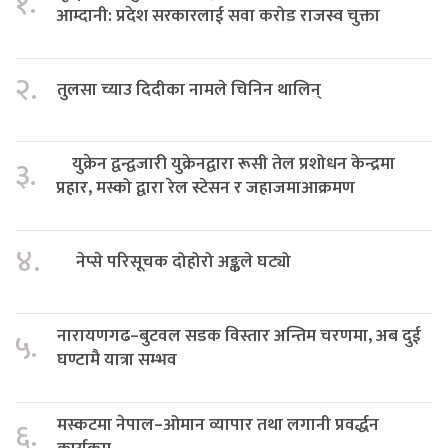
१.
आम्दानी: प्रदेश सरकारलाई सवा करोड राजस्व चुक्ता
२.
तुलसा च्याउ दिदीका नामले चिनिन थालिन्
युक्रेन द्वन्द्वजारी युक्रेनद्वारा रूसी तेल प्रशोधन केन्द्रमा
३.
प्रहार, मस्को द्वारा रेल स्टेसन र जहाजमाआक्रमण
४.
नेप्से परिसूचक दोहोरो अङ्कले घट्यो
नारायणगढ–बुटवल सडक विस्तार अन्तिम चरणमा, अब दुई
५.
घण्टामै यात्रा सम्भव
मस्कटमा नेपाल–ओमान व्यापार तथा लगानी प्रवर्द्धन
६.