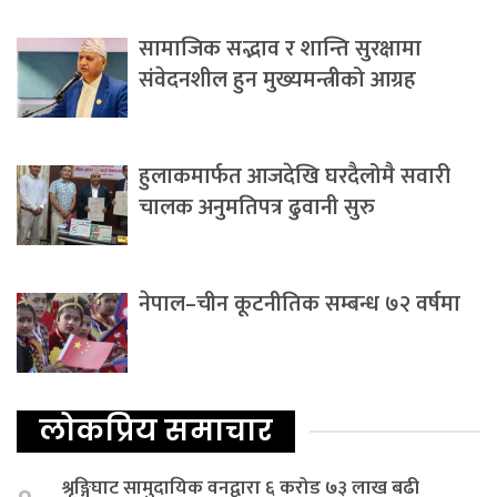
सामाजिक सद्भाव र शान्ति सुरक्षामा
संवेदनशील हुन मुख्यमन्त्रीको आग्रह
हुलाकमार्फत आजदेखि घरदैलोमै सवारी
चालक अनुमतिपत्र ढुवानी सुरु
नेपाल–चीन कूटनीतिक सम्बन्ध ७२ वर्षमा
लोकप्रिय समाचार
श्रृङ्गिघाट सामुदायिक वनद्वारा ६ करोड ७३ लाख बढी