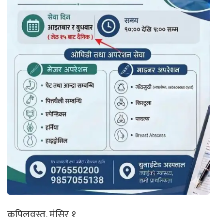
कपिलवस्तु, मंसिर १