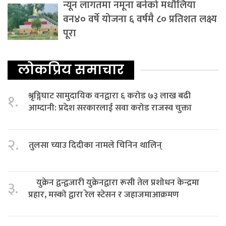
न्यून लागतमा नमूना बनेको मधौलिया
वन४० वर्षे योजना ६ वर्षमै ८० प्रतिशत लक्ष्य
पूरा
लोकप्रिय समाचार
श्रृङ्गिघाट सामुदायिक वनद्वारा ६ करोड ७३ लाख बढी
१.
आम्दानी: प्रदेश सरकारलाई सवा करोड राजस्व चुक्ता
२.
तुलसा च्याउ दिदीका नामले चिनिन थालिन्
युक्रेन द्वन्द्वजारी युक्रेनद्वारा रूसी तेल प्रशोधन केन्द्रमा
३.
प्रहार, मस्को द्वारा रेल स्टेसन र जहाजमाआक्रमण