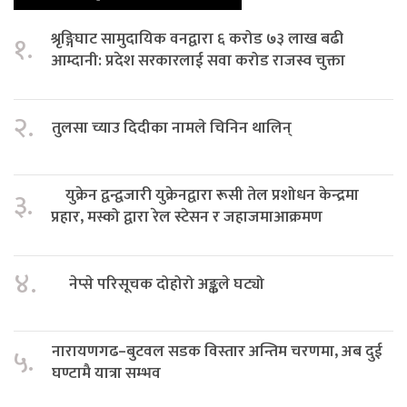
श्रृङ्गिघाट सामुदायिक वनद्वारा ६ करोड ७३ लाख बढी
१.
आम्दानी: प्रदेश सरकारलाई सवा करोड राजस्व चुक्ता
२.
तुलसा च्याउ दिदीका नामले चिनिन थालिन्
युक्रेन द्वन्द्वजारी युक्रेनद्वारा रूसी तेल प्रशोधन केन्द्रमा
३.
प्रहार, मस्को द्वारा रेल स्टेसन र जहाजमाआक्रमण
४.
नेप्से परिसूचक दोहोरो अङ्कले घट्यो
नारायणगढ–बुटवल सडक विस्तार अन्तिम चरणमा, अब दुई
५.
घण्टामै यात्रा सम्भव