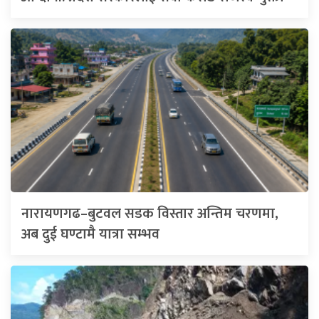
नारायणगढ–बुटवल सडक विस्तार अन्तिम चरणमा,
अब दुई घण्टामै यात्रा सम्भव