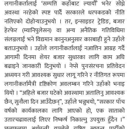
लगानीकर्तालाई ‘सम्पत्ति कहाँबाट ल्यायौँ’ भनेर सोध्ने
अवस्था नरहेको स्पष्ट पार्दै सरकारले धरपकडको नीति
नलिएको दोहोर्‍याउनुभयो । तर, इन्साइडर ट्रेडिङ, बजार
हेरफेर (म्यानिपुलेसन) वा अन्य अनैतिक गतिविधिमा
संलग्नलाई भने विद्यमान कानुनअनुसार कारबाही हुने उहाँले
बताउनुभयो । उहाँले लगानीकर्तालाई नआत्तिन आग्रह गर्दै
आगामी दिनमा शेयर बजार सुधारका लागि काम अघि
बढाइने जानकारी दिनुभयो । नेप्से पुनःसंरचना प्रतिवेदन
अध्ययन गरी आवश्यक सुधार लागू गरिने र नीतिगत रूपमा
लगानीकर्तामैत्री दृष्टिकोण अवलम्बन गरिने उहाँको भनाइ
थियो । “अहिले बजार घटेको अवस्थामा अतालिनु आवश्यक
छैन, सुनौला दिन आउँदैछन्”, उहाँले भन्नुभयो, “सरकार पाँच
वर्षको कार्यकालका लागि आएको हो, एक साताको
उतारचढावलाई लिएर निष्कर्ष निकाल्नु उपयुक्त हुँदैन ।”
छलफलमा अर्थमन्त्री वाग्लेले राष्ट्रिय स्वतन्त्र पार्टीको