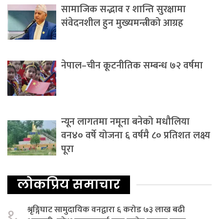
सामाजिक सद्भाव र शान्ति सुरक्षामा
संवेदनशील हुन मुख्यमन्त्रीको आग्रह
नेपाल–चीन कूटनीतिक सम्बन्ध ७२ वर्षमा
न्यून लागतमा नमूना बनेको मधौलिया
वन४० वर्षे योजना ६ वर्षमै ८० प्रतिशत लक्ष्य
पूरा
लोकप्रिय समाचार
श्रृङ्गिघाट सामुदायिक वनद्वारा ६ करोड ७३ लाख बढी
१.