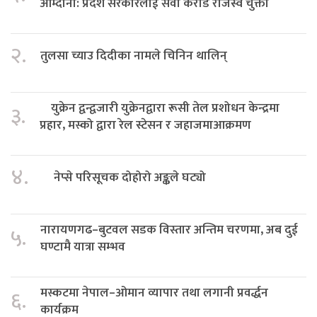
आम्दानी: प्रदेश सरकारलाई सवा करोड राजस्व चुक्ता
२.
तुलसा च्याउ दिदीका नामले चिनिन थालिन्
युक्रेन द्वन्द्वजारी युक्रेनद्वारा रूसी तेल प्रशोधन केन्द्रमा
३.
प्रहार, मस्को द्वारा रेल स्टेसन र जहाजमाआक्रमण
४.
नेप्से परिसूचक दोहोरो अङ्कले घट्यो
नारायणगढ–बुटवल सडक विस्तार अन्तिम चरणमा, अब दुई
५.
घण्टामै यात्रा सम्भव
मस्कटमा नेपाल–ओमान व्यापार तथा लगानी प्रवर्द्धन
६.
कार्यक्रम