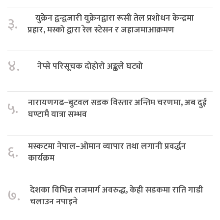
युक्रेन द्वन्द्वजारी युक्रेनद्वारा रूसी तेल प्रशोधन केन्द्रमा
३.
प्रहार, मस्को द्वारा रेल स्टेसन र जहाजमाआक्रमण
४.
नेप्से परिसूचक दोहोरो अङ्कले घट्यो
नारायणगढ–बुटवल सडक विस्तार अन्तिम चरणमा, अब दुई
५.
घण्टामै यात्रा सम्भव
मस्कटमा नेपाल–ओमान व्यापार तथा लगानी प्रवर्द्धन
६.
कार्यक्रम
देशका विभिन्न राजमार्ग अवरुद्ध, केही सडकमा राति गाडी
७.
चलाउन नपाइने