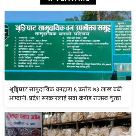
श्रृङ्गिघाट सामुदायिक वनद्वारा ६ करोड ७३ लाख बढी
आम्दानी: प्रदेश सरकारलाई सवा करोड राजस्व चुक्ता