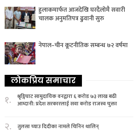
हुलाकमार्फत आजदेखि घरदैलोमै सवारी
चालक अनुमतिपत्र ढुवानी सुरु
नेपाल–चीन कूटनीतिक सम्बन्ध ७२ वर्षमा
लोकप्रिय समाचार
श्रृङ्गिघाट सामुदायिक वनद्वारा ६ करोड ७३ लाख बढी
१.
आम्दानी: प्रदेश सरकारलाई सवा करोड राजस्व चुक्ता
२.
तुलसा च्याउ दिदीका नामले चिनिन थालिन्