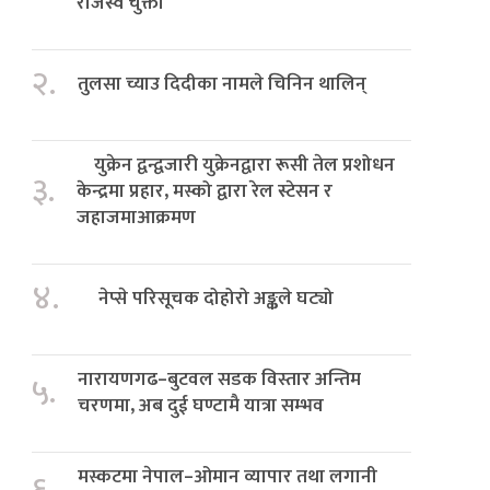
राजस्व चुक्ता
२.
तुलसा च्याउ दिदीका नामले चिनिन थालिन्
युक्रेन द्वन्द्वजारी युक्रेनद्वारा रूसी तेल प्रशोधन
३.
केन्द्रमा प्रहार, मस्को द्वारा रेल स्टेसन र
जहाजमाआक्रमण
४.
नेप्से परिसूचक दोहोरो अङ्कले घट्यो
नारायणगढ–बुटवल सडक विस्तार अन्तिम
५.
चरणमा, अब दुई घण्टामै यात्रा सम्भव
मस्कटमा नेपाल–ओमान व्यापार तथा लगानी