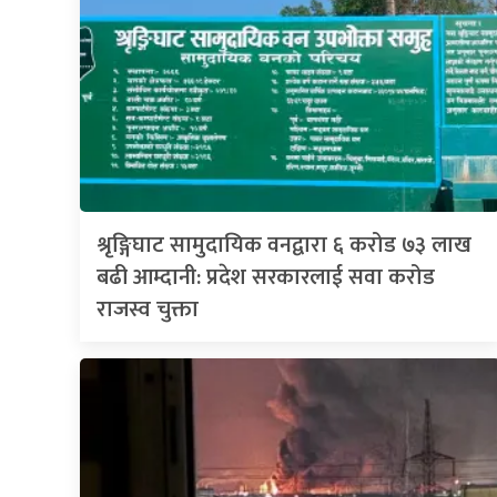
श्रृङ्गिघाट सामुदायिक वनद्वारा ६ करोड ७३ लाख
बढी आम्दानी: प्रदेश सरकारलाई सवा करोड
राजस्व चुक्ता