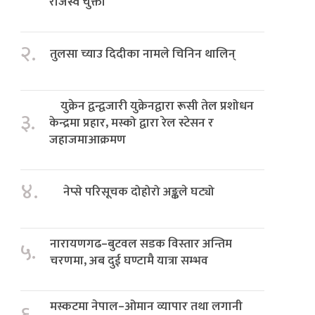
राजस्व चुक्ता
२.
तुलसा च्याउ दिदीका नामले चिनिन थालिन्
युक्रेन द्वन्द्वजारी युक्रेनद्वारा रूसी तेल प्रशोधन
३.
केन्द्रमा प्रहार, मस्को द्वारा रेल स्टेसन र
जहाजमाआक्रमण
४.
नेप्से परिसूचक दोहोरो अङ्कले घट्यो
नारायणगढ–बुटवल सडक विस्तार अन्तिम
५.
चरणमा, अब दुई घण्टामै यात्रा सम्भव
मस्कटमा नेपाल–ओमान व्यापार तथा लगानी