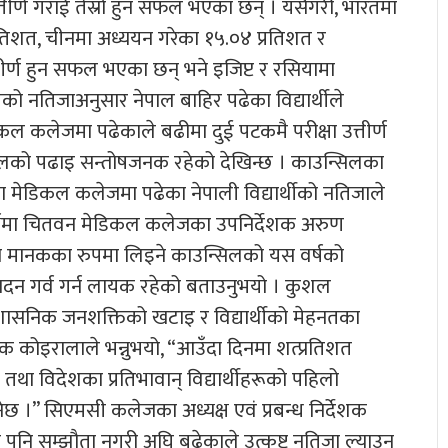
त्तीर्ण गराई तेस्रो हुन सफल भएका छन् । यसैगरी, भारतमा
रतिशत, चीनमा अध्ययन गरेका १५.०४ प्रतिशत र
त्तीर्ण हुन सफल भएका छन् भने इजिप्ट र रसियामा
लको नतिजाअनुसार नेपाल बाहिर पढेका विद्यार्थीले
ल कलेजमा पढेकाले बढीमा दुई पटकमै परीक्षा उत्तीर्ण
नेपालको पढाइ सन्तोषजनक रहेको देखिन्छ । काउन्सिलका
ा मेडिकल कलेजमा पढेका नेपाली विद्यार्थीको नतिजाले
्दर्भमा चितवन मेडिकल कलेजका उपनिर्देशक अरुण
ो मानकका रुपमा लिइने काउन्सिलको यस वर्षको
्पादन गर्व गर्न लायक रहेको बताउनुभयो । कुशल
रशासनिक जनशक्तिको खटाइ र विद्यार्थीको मेहनतका
देशक कोइरालाले भन्नुभयो, “आउँदा दिनमा शत्प्रतिशत
ेश तथा विदेशका प्रतिभावान् विद्यार्थीहरूको पहिलो
नेछ ।” सिएमसी कलेजका अध्यक्ष एवं प्रबन्ध निर्देशक
ा कुनै पनि सम्झौता नगरी अघि बढेकाले उत्कृष्ट नतिजा ल्याउन