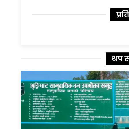
प्रत
थप 