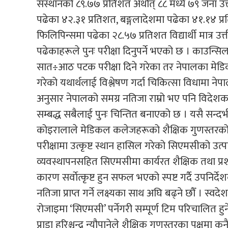
संस्थानको ८९.७७ प्रतिशत अर्थात् ८८ मध्ये ७९ जना उ
पढेका ४२.३१ प्रतिशत, बङ्गलादेशमा पढेका ४१.१४ प्
फिलिपिन्समा पढेका २८.५७ प्रतिशत विद्यार्थी मात्र उ
पढेकाहरूले पुनः परीक्षा दिनुपर्ने भएको छ । काउन्सि
सात÷आठ पटक परीक्षा दिने गरेका तर नेपालका मेडिक
गरेको यथार्थलाई विश्लेषण गर्दा चिकित्सा विधामा 
अनुसार नेपालको समग्र नतिजा राम्रो भए पनि विदेशक
सम्बद्ध सबैलाई पुनः चिन्तित बनाएको छ । यसै सन
कोइरालाले मेडिकल कलेजहरूको शैक्षिक गुणस्तरक
परीक्षामा उत्कृष्ट स्थान हासिल गरेको सिएमसीको उत
व्यवस्थापनसहित सिएमसीमा कार्यरत शैक्षिक तथा प्
कारण सर्वाेत्कृष्ट हुन सफल भएको स्पष्ट गर्दै उपनिर्
नतिजा प्राप्त गर्ने लक्ष्यका साथ अघि बढ्ने छौँ । स्वद
रोजाइमा ‘सिएमसी’ पर्नेगरी सम्पूर्ण टिम परिचालित हु
प्राडा हरिश्चन्द्र न्यौपानेले शैक्षिक गुणस्तरका पक्षम