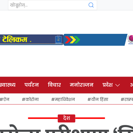
स्वास्थ्य
पर्यटन
विचार
मनोरञ्जन
प्रदेश
अ
ऐन
कोरोना
महाधिवेशन
यौन हिंसा
राप्रप
देश