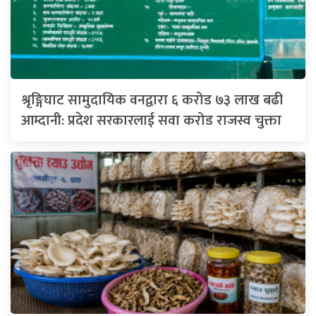
श्रृङ्गिघाट सामुदायिक वनद्वारा ६ करोड ७३ लाख बढी
आम्दानी: प्रदेश सरकारलाई सवा करोड राजस्व चुक्ता