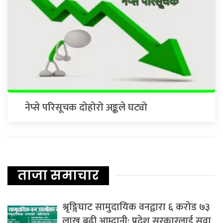
नेप्से परिसूचक दोहोरो अङ्कले घट्यो
ताजा समाचार
श्रृङ्गिघाट सामुदायिक वनद्वारा ६ करोड ७३
लाख बढी आम्दानी: प्रदेश सरकारलाई सवा