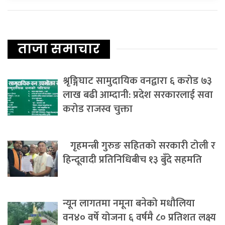
ताजा समाचार
श्रृङ्गिघाट सामुदायिक वनद्वारा ६ करोड ७३
लाख बढी आम्दानी: प्रदेश सरकारलाई सवा
करोड राजस्व चुक्ता
गृहमन्त्री गुरुङ सहितको सरकारी टोली र
हिन्दूवादी प्रतिनिधिबीच १३ बुँदे सहमति
न्यून लागतमा नमूना बनेको मधौलिया
वन४० वर्षे योजना ६ वर्षमै ८० प्रतिशत लक्ष्य