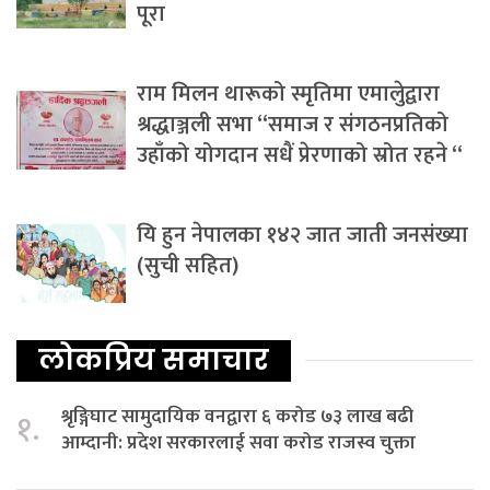
पूरा
राम मिलन थारूको स्मृतिमा एमालेुद्वारा
श्रद्धाञ्जली सभा “समाज र संगठनप्रतिको
उहाँको योगदान सधैं प्रेरणाको स्रोत रहने “
यि हुन नेपालका १४२ जात जाती जनसंख्या
(सुची सहित)
लोकप्रिय समाचार
श्रृङ्गिघाट सामुदायिक वनद्वारा ६ करोड ७३ लाख बढी
१.
आम्दानी: प्रदेश सरकारलाई सवा करोड राजस्व चुक्ता