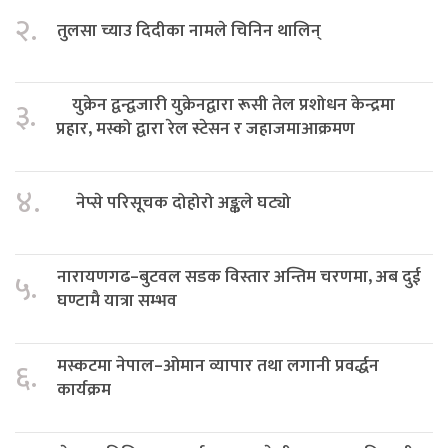
२.
तुलसा च्याउ दिदीका नामले चिनिन थालिन्
युक्रेन द्वन्द्वजारी युक्रेनद्वारा रूसी तेल प्रशोधन केन्द्रमा
३.
प्रहार, मस्को द्वारा रेल स्टेसन र जहाजमाआक्रमण
४.
नेप्से परिसूचक दोहोरो अङ्कले घट्यो
नारायणगढ–बुटवल सडक विस्तार अन्तिम चरणमा, अब दुई
५.
घण्टामै यात्रा सम्भव
मस्कटमा नेपाल–ओमान व्यापार तथा लगानी प्रवर्द्धन
६.
कार्यक्रम