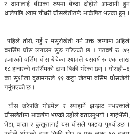
र दानालाई बीउका रुपमा बेच्दा दोहोरो आम्दानी हुन
थालेपछि श्याम चौधरी घाँसखेतीतर्फ आर्कषित भएका हुन् ।
पहिले तोरी, गहुँ र मसुरोखेती गर्ने उक्त जग्गामा अहिले
वरर्सिम घाँस लगाउन सुरु गरिएको छ । गतवर्ष रु ७५
हजारको वर्सिम घाँस बेचेका श्यामले यसवर्ष रु एक लाख
१८ हजारको वरर्सिमको दाना बिक्री गरेका छन् । घोराही–६
का सुशीला बुढामगरले ११ कट्ठा खेतमा वर्सिम घाँसखेती
गर्नुभएको छ ।
घाँस छरेपछि गोडमेल र स्याहार्ने झन्झट नभएकाले
घाँसखेतीमा आकर्षण भएको उहाँले बताउनुभयो । गाईभैँसी,
भेडा, बाख्रा र कुखुरालाई यस घाँसले फाइदा पु¥याँउछ ।
उहाँले घाँसको दाना बिक्री गरेर रु एक लाख ६० हजार