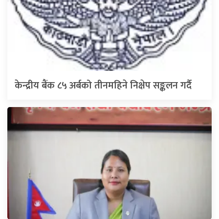
केन्द्रीय बैंक ८५ अर्बको तीनमहिने निक्षेप सङ्कलन गर्दै