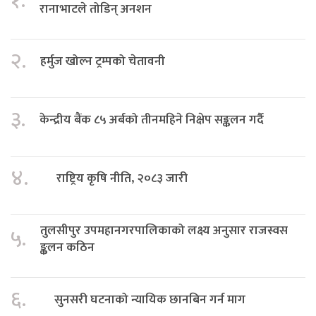
१.
रानाभाटले तोडिन् अनशन
२.
हर्मुज खोल्न ट्रम्पको चेतावनी
३.
केन्द्रीय बैंक ८५ अर्बको तीनमहिने निक्षेप सङ्कलन गर्दै
४.
राष्ट्रिय कृषि नीति, २०८३ जारी
तुलसीपुर उपमहानगरपालिकाको लक्ष्य अनुसार राजस्वस
५.
ङ्कलन कठिन
६.
सुनसरी घटनाको न्यायिक छानबिन गर्न माग