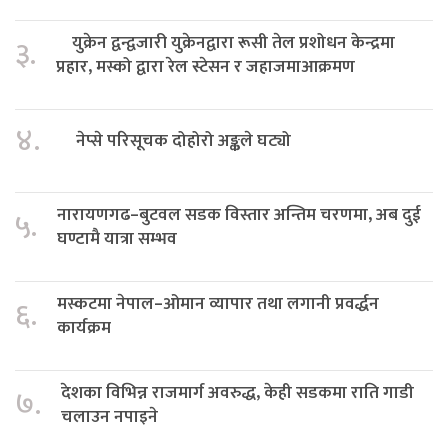
युक्रेन द्वन्द्वजारी युक्रेनद्वारा रूसी तेल प्रशोधन केन्द्रमा
३.
प्रहार, मस्को द्वारा रेल स्टेसन र जहाजमाआक्रमण
४.
नेप्से परिसूचक दोहोरो अङ्कले घट्यो
नारायणगढ–बुटवल सडक विस्तार अन्तिम चरणमा, अब दुई
५.
घण्टामै यात्रा सम्भव
मस्कटमा नेपाल–ओमान व्यापार तथा लगानी प्रवर्द्धन
६.
कार्यक्रम
देशका विभिन्न राजमार्ग अवरुद्ध, केही सडकमा राति गाडी
७.
चलाउन नपाइने