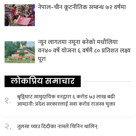
नेपाल–चीन कूटनीतिक सम्बन्ध ७२ वर्षमा
न्यून लागतमा नमूना बनेको मधौलिया
वन४० वर्षे योजना ६ वर्षमै ८० प्रतिशत लक्ष्य
पूरा
लोकप्रिय समाचार
श्रृङ्गिघाट सामुदायिक वनद्वारा ६ करोड ७३ लाख बढी
१.
आम्दानी: प्रदेश सरकारलाई सवा करोड राजस्व चुक्ता
२.
तुलसा च्याउ दिदीका नामले चिनिन थालिन्