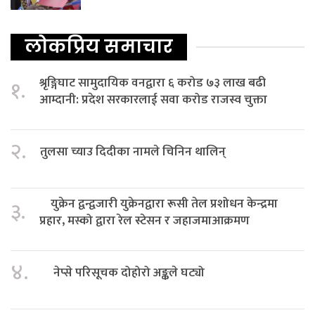
लोकप्रिय समाचार
श्रृङ्गिघाट सामुदायिक वनद्वारा ६ करोड ७३ लाख बढी
१.
आम्दानी: प्रदेश सरकारलाई सवा करोड राजस्व चुक्ता
२.
तुलसा च्याउ दिदीका नामले चिनिन थालिन्
युक्रेन द्वन्द्वजारी युक्रेनद्वारा रूसी तेल प्रशोधन केन्द्रमा
३.
प्रहार, मस्को द्वारा रेल स्टेसन र जहाजमाआक्रमण
४.
नेप्से परिसूचक दोहोरो अङ्कले घट्यो