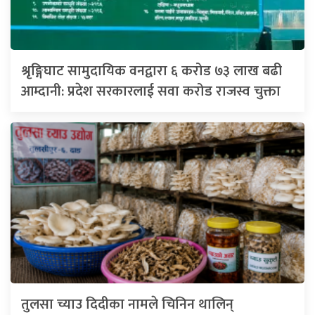
श्रृङ्गिघाट सामुदायिक वनद्वारा ६ करोड ७३ लाख बढी
आम्दानी: प्रदेश सरकारलाई सवा करोड राजस्व चुक्ता
तुलसा च्याउ दिदीका नामले चिनिन थालिन्