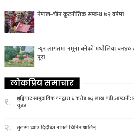
नेपाल–चीन कूटनीतिक सम्बन्ध ७२ वर्षमा
न्यून लागतमा नमूना बनेको मधौलिया वन४० वर्ष
पूरा
लोकप्रिय समाचार
श्रृङ्गिघाट सामुदायिक वनद्वारा ६ करोड ७३ लाख बढी आम्दानी
१.
चुक्ता
२.
तुलसा च्याउ दिदीका नामले चिनिन थालिन्