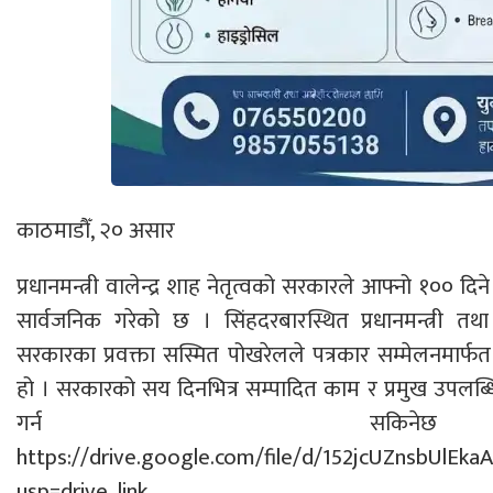
काठमाडौँ, २० असार
प्रधानमन्त्री वालेन्द्र शाह नेतृत्वको सरकारले आफ्नो १०० द
सार्वजनिक गरेको छ । सिंहदरबारस्थित प्रधानमन्त्री तथ
सरकारका प्रवक्ता सस्मित पोखरेलले पत्रकार सम्मेलनमार्फ
हो । सरकारको सय दिनभित्र सम्पादित काम र प्रमुख उपलब्धिको प
गर्न सकि
https://drive.google.com/file/d/152jcUZnsbUlE
usp=drive_link