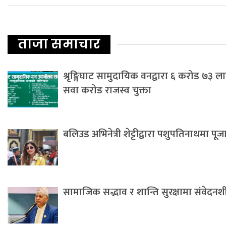
ताजा समाचार
श्रृङ्गिघाट सामुदायिक वनद्वारा ६ करोड ७३ 
सवा करोड राजस्व चुक्ता
बलिउड अभिनेत्री शेट्टीद्वारा पशुपतिनाथमा पू
सामाजिक सद्भाव र शान्ति सुरक्षामा संवेदनशील