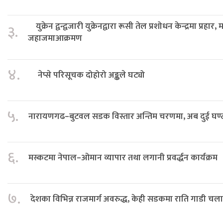
युक्रेन द्वन्द्वजारी युक्रेनद्वारा रूसी तेल प्रशोधन केन्द्रमा प्रहार, 
३.
जहाजमाआक्रमण
४.
नेप्से परिसूचक दोहोरो अङ्कले घट्यो
५.
नारायणगढ–बुटवल सडक विस्तार अन्तिम चरणमा, अब दुई घण्टाम
६.
मस्कटमा नेपाल–ओमान व्यापार तथा लगानी प्रवर्द्धन कार्यक्रम
७.
देशका विभिन्न राजमार्ग अवरुद्ध, केही सडकमा राति गाडी चल