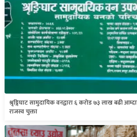
श्रृङ्गिघाट सामुदायिक वनद्वारा ६ करोड ७३ लाख बढी आम्
राजस्व चुक्ता