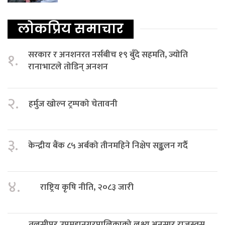
लोकप्रिय समाचार
सरकार र अनशनरत नर्सबीच १९ बुँदे सहमति, ज्योति
१.
रानाभाटले तोडिन् अनशन
२.
हर्मुज खोल्न ट्रम्पको चेतावनी
३.
केन्द्रीय बैंक ८५ अर्बको तीनमहिने निक्षेप सङ्कलन गर्दै
४.
राष्ट्रिय कृषि नीति, २०८३ जारी
तुलसीपुर उपमहानगरपालिकाको लक्ष्य अनुसार राजस्वस