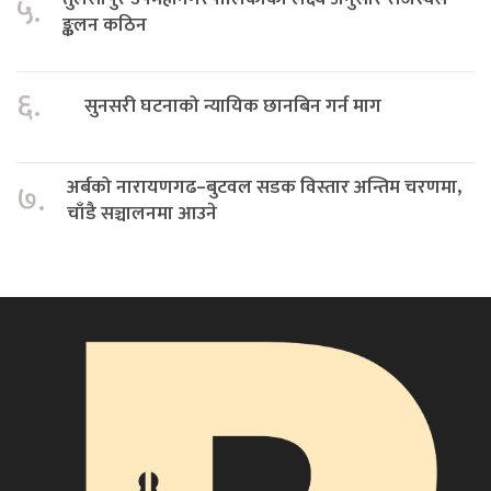
५.
ङ्कलन कठिन
६.
सुनसरी घटनाको न्यायिक छानबिन गर्न माग
अर्बको नारायणगढ–बुटवल सडक विस्तार अन्तिम चरणमा,
७.
चाँडै सञ्चालनमा आउने