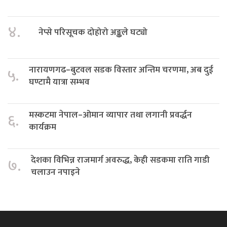
४.
नेप्से परिसूचक दोहोरो अङ्कले घट्यो
नारायणगढ–बुटवल सडक विस्तार अन्तिम चरणमा, अब दुई
५.
घण्टामै यात्रा सम्भव
मस्कटमा नेपाल–ओमान व्यापार तथा लगानी प्रवर्द्धन
६.
कार्यक्रम
देशका विभिन्न राजमार्ग अवरुद्ध, केही सडकमा राति गाडी
७.
चलाउन नपाइने