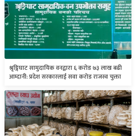
श्रृङ्गिघाट सामुदायिक वनद्वारा ६ करोड ७३ लाख बढी
आम्दानी: प्रदेश सरकारलाई सवा करोड राजस्व चुक्ता