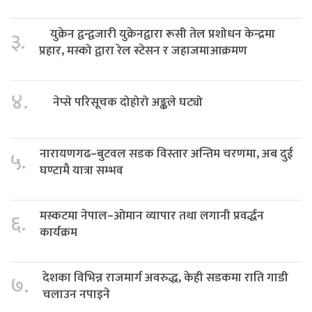
युक्रेन द्वन्द्वजारी युक्रेनद्वारा रूसी तेल प्रशोधन केन्द्रमा
३.
प्रहार, मस्को द्वारा रेल स्टेसन र जहाजमाआक्रमण
४.
नेप्से परिसूचक दोहोरो अङ्कले घट्यो
नारायणगढ–बुटवल सडक विस्तार अन्तिम चरणमा, अब दुई
५.
घण्टामै यात्रा सम्भव
मस्कटमा नेपाल–ओमान व्यापार तथा लगानी प्रवर्द्धन
६.
कार्यक्रम
देशका विभिन्न राजमार्ग अवरुद्ध, केही सडकमा राति गाडी
७.
चलाउन नपाइने