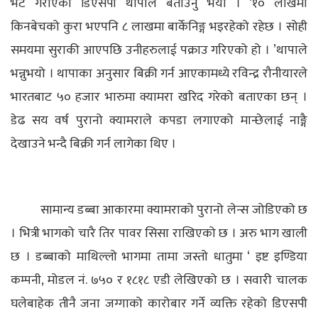
भेट गराएको डिएसपी थापाले बताउनु भयो । ‘१० लाखमा
किनबेचको कुरा भएपनि ८ लाखमा बार्केनिङ्ग भइरहेको रहेछ । सोही
समयमा सुराकी आएपछि उनीहरुलाई पक्राउ गरिएको हो । ’थापाले
भन्नुभयो । थापाका अनुसार बिक्री गर्न आएकामध्ये रविन्द्र रौनीयारले
भारतबाट ५० हजार भारुमा क्यामरा खरिद गरेको बताएका छन् ।
डेढ सय वर्ष पुरानो क्यामराले कपडा लगाएको मान्छेलाई नाङ्गै
देखाउने भन्दै बिक्री गर्न लागेका थिए ।
सामान्य डब्बा आकारमा क्यामराको पुरानो लेन्स जोडिएको छ
। भित्री भागको चारै तिर पावर सिसा राखिएको छ । अरु भाग खाली
छ । डब्बाको माथिल्लो भागमा तामा जस्तो धातुमा ‘ इष्ट इण्डिया
कम्पनी, मोडल नं. ७५० र १८१८ एडी लेखिएको छ । सवारी चालक
घलेबाहेक तीनै जना जग्गाको कारोबार गर्ने व्यक्ति रहेको डिएसपी