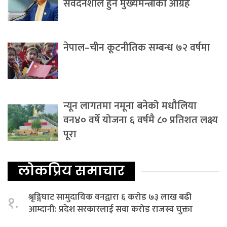
संवेदनशील हुन मुख्यमन्त्रीको आग्रह
नेपाल–चीन कूटनीतिक सम्बन्ध ७२ वर्षमा
न्यून लागतमा नमूना बनेको मधौलिया
वन४० वर्षे योजना ६ वर्षमै ८० प्रतिशत लक्ष्य
पूरा
लोकप्रिय समाचार
श्रृङ्गिघाट सामुदायिक वनद्वारा ६ करोड ७३ लाख बढी
१.
आम्दानी: प्रदेश सरकारलाई सवा करोड राजस्व चुक्ता