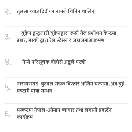
२.
तुलसा च्याउ दिदीका नामले चिनिन थालिन्
युक्रेन द्वन्द्वजारी युक्रेनद्वारा रूसी तेल प्रशोधन केन्द्रमा
३.
प्रहार, मस्को द्वारा रेल स्टेसन र जहाजमाआक्रमण
४.
नेप्से परिसूचक दोहोरो अङ्कले घट्यो
नारायणगढ–बुटवल सडक विस्तार अन्तिम चरणमा, अब दुई
५.
घण्टामै यात्रा सम्भव
मस्कटमा नेपाल–ओमान व्यापार तथा लगानी प्रवर्द्धन
६.
कार्यक्रम