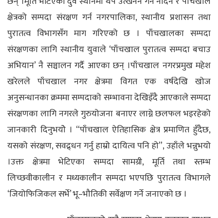
छन् ।मूर्ति भेटिएका दुवै स्थानमा थप उत्खनन गर्न नदिन र पाँचखाल
क्षेत्रको सम्पदा संरक्षण गर्न नगरपालिका, स्थानीय प्रशासन तथा
पुरातत्व विभागसँग माग गरिएको छ । पाँचखालका सम्पदा
संरक्षणका लागि स्थानीय युवाले ‘पाँचखाल पुरातत्व सम्पदा बचाउ
अभियान’ नै सञ्चालन गर्दै आएका छन् ।पाँचखाल नगरप्रमुख महेश
खरेलले पाँचखाल नगर क्षेत्रमा विगत एक वर्षदेखि खोज
अनुसन्धानका क्रममा सम्पदाको सम्भावना देखिइँदै आएकाले सम्पदा
संरक्षणका लागि नगरले गुरुयोजना बनाएर लाग्ने छलफल भइरहेको
जानकारी दिनुभयोे । “पाँचखाल ऐतिहासिक क्षेत्र प्रमाणित हुँदैछ,
यसको संरक्षण, सवद्र्धन गर्नु हाम्रो दायित्व पनि हो”, उहाँले भन्नुभयो
।उक्त क्षेत्रमा भेटिएका सम्पदा सामग्री, मूर्ति तथा स्तम्भ
लिच्छवीकालीन र मध्यकालीन सम्पदा भएपछि पुरातत्व विभागले
‘जियोफिजिकल सर्भे’ भू–भौतिकी सर्वेक्षण गर्ने जनाएको छ ।