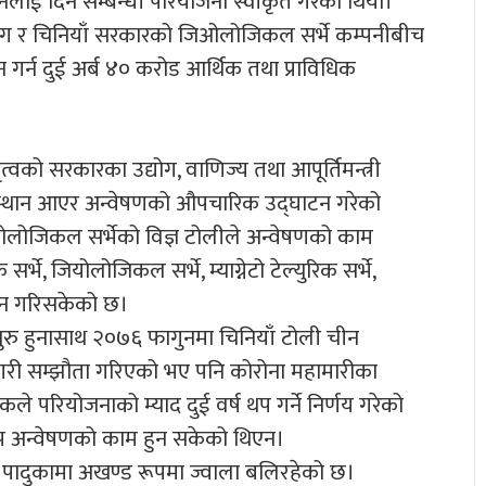
चीनलाई दिने सम्बन्धी परियोजना स्वीकृत गरेको थियो।
ाग र चिनियाँ सरकारको जिओलोजिकल सर्भे कम्पनीबीच
न गर्न दुई अर्ब ४० करोड आर्थिक तथा प्राविधिक
्वको सरकारका उद्योग, वाणिज्य तथा आपूर्तिमन्त्री
भीस्थान आएर अन्वेषणको औपचारिक उद्घाटन गरेको
योलोजिकल सर्भेको विज्ञ टोलीले अन्वेषणको काम
भे, जियोलोजिकल सर्भे, म्याग्नेटो टेल्युरिक सर्भे,
पन गरिसकेको छ।
सुरु हुनासाथ २०७६ फागुनमा चिनियाँ टोली चीन
गरी सम्झौता गरिएको भए पनि कोरोना महामारीका
े परियोजनाको म्याद दुई वर्ष थप गर्ने निर्णय गरेको
त थप अन्वेषणको काम हुन सकेको थिएन।
न र पादुकामा अखण्ड रूपमा ज्वाला बलिरहेको छ।