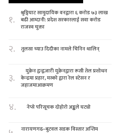
श्रृङ्गिघाट सामुदायिक वनद्वारा ६ करोड ७३ लाख
१.
बढी आम्दानी: प्रदेश सरकारलाई सवा करोड
राजस्व चुक्ता
२.
तुलसा च्याउ दिदीका नामले चिनिन थालिन्
युक्रेन द्वन्द्वजारी युक्रेनद्वारा रूसी तेल प्रशोधन
३.
केन्द्रमा प्रहार, मस्को द्वारा रेल स्टेसन र
जहाजमाआक्रमण
४.
नेप्से परिसूचक दोहोरो अङ्कले घट्यो
नारायणगढ–बुटवल सडक विस्तार अन्तिम
५.