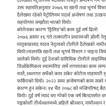
दैलेखको पेट्रोलियम पदार्थको विस्तृत अन्वेषण गर्न 
उक्त सहमतिअनुसार २०७६ मा खानी तथा भूगर्भ विभ
दैलेखमा रहेको पेट्रोलियम पदार्थ अन्वेषण तथा उत्खन
सहयोगमा सम्झौता भएको थियो।
कोरोनाका कारण ‘ड्रिलिङ’को काम दुई वर्ष ढिलो
२०७६ असार १६ गते तत्कालीन प्रधानमन्त्री ओली नेतृत
मातृकाप्रसाद यादव नेतृत्वको टोलीले दैलेखको ना
थियो।त्यसपछि खानी तथा भूगर्भ विभाग र चाइना जि
थालेको थियो। दुई देशको प्राविधिक टोलीले साइस्मिक सर्
जिओकेमिकल स्याम्पलिङ सर्भे लगायतका काम सम्
यस्तै, स्थलगत सर्भेको काम सकेर कोरोना माहामारी 
फर्किएको थियो। २०२२ सम्म अन्वेषणको काम सक्ने 
कारण हुन सकेन। १४ चैत २०७८ को मन्त्रिपरिषद् बैठकल
थियो। दुई वर्ष म्याद थप गरेको एक वर्ष बित्दासमे
पञ्चकोशी तीर्थस्थलमध्ये अहिले श्रीस्थान, नाभीस्था