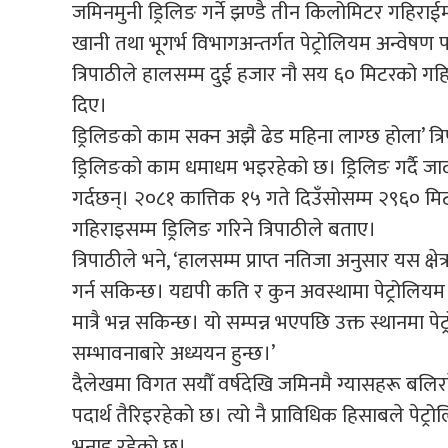
जमिनमुनी ड्रिलिङ गर्ने झण्डै तीन किलोमिटर गहिराई
खानी तथा भूगर्भ विभागअन्तर्गत पेट्रोलियम अन्वे
त्रिपाठीले हालसम्म दुई हजार नौ सय ६० मिटरको गहि
दिए।
ड्रिलिङको काम सक्न अझै ढेड महिना लाग्छ होला’ त्र
ड्रिलिङको काम धमाधम भइरहेको छ। ड्रिलिङ गर्दै जाद
गर्दछन्। २०८१ कात्तिक १५ गते दिउँसोसम्म २९६०
गहिराइसम्म ड्रिलिङ गरिने त्रिपाठीले बताए।
त्रिपाठीले भने, ‘हालसम्म प्राप्त नतिजा अनुसार यस क्
गर्न सकिन्छ। यद्यपी कति र कुन अवस्थामा पेट्रोलियम
मात्रै भन्न सकिन्छ। यो सम्पन्न भएपछि उक्त स्थानमा 
सम्भावनाबारे अध्ययन हुन्छ।’
दैलेखमा विगत सयौँ वर्षदेखि जमिनमै ग्यासहरू बलिरहेको
पदार्थ तैरिइरहेको छ। त्यो नै प्राविधिक हिसाबले पेट्र
भनाइ रहेको छ।