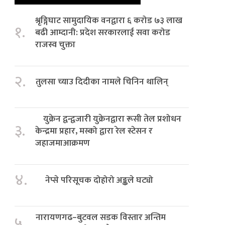
श्रृङ्गिघाट सामुदायिक वनद्वारा ६ करोड ७३ लाख
१.
बढी आम्दानी: प्रदेश सरकारलाई सवा करोड
राजस्व चुक्ता
२.
तुलसा च्याउ दिदीका नामले चिनिन थालिन्
युक्रेन द्वन्द्वजारी युक्रेनद्वारा रूसी तेल प्रशोधन
३.
केन्द्रमा प्रहार, मस्को द्वारा रेल स्टेसन र
जहाजमाआक्रमण
४.
नेप्से परिसूचक दोहोरो अङ्कले घट्यो
नारायणगढ–बुटवल सडक विस्तार अन्तिम
५.