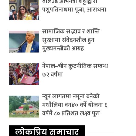
बलिउड अभिनेत्री शेट्टीद्वारा
पशुपतिनाथमा पूजा, आराधना
सामाजिक सद्भाव र शान्ति
सुरक्षामा संवेदनशील हुन
मुख्यमन्त्रीको आग्रह
नेपाल–चीन कूटनीतिक सम्बन्ध
७२ वर्षमा
न्यून लागतमा नमूना बनेको
मधौलिया वन४० वर्षे योजना ६
वर्षमै ८० प्रतिशत लक्ष्य पूरा
लोकप्रिय समाचार