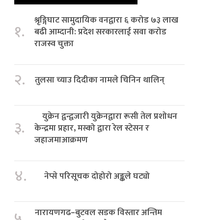
श्रृङ्गिघाट सामुदायिक वनद्वारा ६ करोड ७३ लाख
१.
बढी आम्दानी: प्रदेश सरकारलाई सवा करोड
राजस्व चुक्ता
२.
तुलसा च्याउ दिदीका नामले चिनिन थालिन्
युक्रेन द्वन्द्वजारी युक्रेनद्वारा रूसी तेल प्रशोधन
३.
केन्द्रमा प्रहार, मस्को द्वारा रेल स्टेसन र
जहाजमाआक्रमण
४.
नेप्से परिसूचक दोहोरो अङ्कले घट्यो
नारायणगढ–बुटवल सडक विस्तार अन्तिम
५.