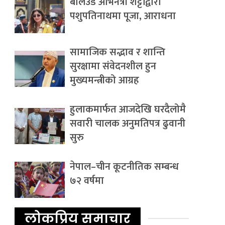
बलिउड अभिनेत्री शेट्टीद्वारा
पशुपतिनाथमा पूजा, आराधना
सामाजिक सद्भाव र शान्ति
सुरक्षामा संवेदनशील हुन
मुख्यमन्त्रीको आग्रह
हुलाकमार्फत आजदेखि घरदैलोमै
सवारी चालक अनुमतिपत्र ढुवानी
सुरु
नेपाल–चीन कूटनीतिक सम्बन्ध
७२ वर्षमा
लोकप्रिय समाचार