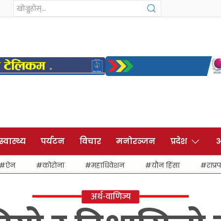
स्वास्थ्य
पर्यटन
विचार
मनोरञ्जन
प्रदेश
अ
ऐन
कोरोना
महाधिवेशन
यौन हिंसा
राप्रप
अर्थ-वाणिज्य