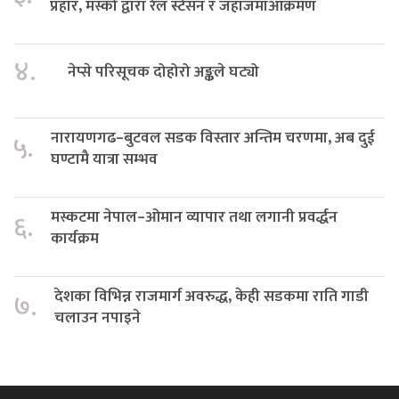
प्रहार, मस्को द्वारा रेल स्टेसन र जहाजमाआक्रमण
४.
नेप्से परिसूचक दोहोरो अङ्कले घट्यो
नारायणगढ–बुटवल सडक विस्तार अन्तिम चरणमा, अब दुई
५.
घण्टामै यात्रा सम्भव
मस्कटमा नेपाल–ओमान व्यापार तथा लगानी प्रवर्द्धन
६.
कार्यक्रम
देशका विभिन्न राजमार्ग अवरुद्ध, केही सडकमा राति गाडी
७.
चलाउन नपाइने