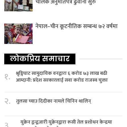
चालक अनुमतिपत्र ढुवानी सुरु
नेपाल–चीन कूटनीतिक सम्बन्ध ७२ वर्षमा
लोकप्रिय समाचार
श्रृङ्गिघाट सामुदायिक वनद्वारा ६ करोड ७३ लाख बढी
१.
आम्दानी: प्रदेश सरकारलाई सवा करोड राजस्व चुक्ता
२.
तुलसा च्याउ दिदीका नामले चिनिन थालिन्
युक्रेन द्वन्द्वजारी युक्रेनद्वारा रूसी तेल प्रशोधन केन्द्रमा
३.