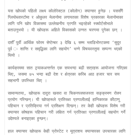
यस खोपको पहिलो लक्ष्य कोलोरेक्टल (कोलोन) क्यान्सर हुनेछ । यससँगै 
ग्लियोब्लास्टोमा र ओकुलर मेलानोमा लगायतका विशेष प्रकारका मेलानोमाका 
लागि पनि खोप विकासमा उल्लेखनीय प्रगति भइरहेको स्क्वोर्टसोभाले 
बताउनुभयो । यी खोपहरू अहिले विकासको उन्नत चरणमा पुगेका छन् ।

दशौँ पूर्वी आर्थिक फोरम सेप्टेम्बर ३ देखि ६ सम्म भ्लाडिभोस्टकमा ‘सुदूर 
पूर्व ः शान्ति र समृद्धिका लागि सहयोग’ भन्ने विषयवस्तुमा सम्पन्न भएको 
थियो । 

कार्यक्रममा सात ट्र्याकअन्तर्गत एक सयभन्दा बढी सत्रहरू आयोजना गरिएका 
थिए, जसमा ७५ भन्दा बढी देश र क्षेत्रका करिब आठ हजार चार सय 
सहभागी उपस्थित थिए । 

सामान्यतया, खोपहरू दादुरा खसरा वा चिकनपक्सजस्ता सङ्क्रमण रोक्न 
प्रयोग गरिन्छन्। यी खोपहरूले प्रतिरक्षा प्रणालीलाई हानिकारक कीटाणु 
पहिचान र प्रतिक्रिया गर्न प्रशिक्षण दिन्छन्। तर केही खोपहरू विशेष गरी 
क्यान्सर कोषहरू पहिचान गरी लक्षित गर्न प्रतिरक्षा प्रणालीलाई सहयोग गर्ने 
उद्देश्यले बनाइएका हुन्छन्।

हाल क्यान्सर खोपहरू केही प्रोस्टेट र मूत्राशय क्यान्सरका उपचारका लागि 