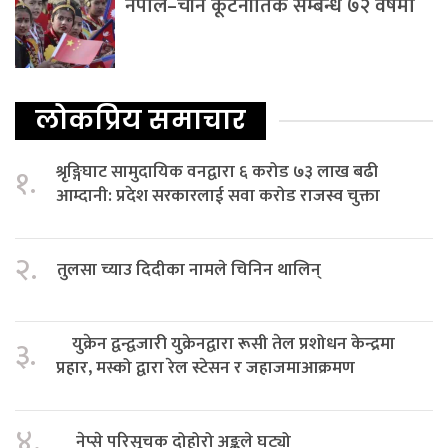
नेपाल–चीन कूटनीतिक सम्बन्ध ७२ वर्षमा
लोकप्रिय समाचार
श्रृङ्गिघाट सामुदायिक वनद्वारा ६ करोड ७३ लाख बढी
१.
आम्दानी: प्रदेश सरकारलाई सवा करोड राजस्व चुक्ता
२.
तुलसा च्याउ दिदीका नामले चिनिन थालिन्
युक्रेन द्वन्द्वजारी युक्रेनद्वारा रूसी तेल प्रशोधन केन्द्रमा
३.
प्रहार, मस्को द्वारा रेल स्टेसन र जहाजमाआक्रमण
४.
नेप्से परिसूचक दोहोरो अङ्कले घट्यो