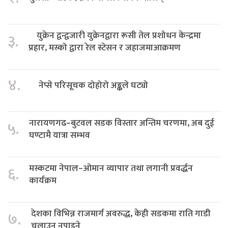
युक्रेन द्वन्द्वजारी युक्रेनद्वारा रूसी तेल प्रशोधन केन्द्रमा
३.
प्रहार, मस्को द्वारा रेल स्टेसन र जहाजमाआक्रमण
४.
नेप्से परिसूचक दोहोरो अङ्कले घट्यो
नारायणगढ–बुटवल सडक विस्तार अन्तिम चरणमा, अब दुई
५.
घण्टामै यात्रा सम्भव
मस्कटमा नेपाल–ओमान व्यापार तथा लगानी प्रवर्द्धन
६.
कार्यक्रम
देशका विभिन्न राजमार्ग अवरुद्ध, केही सडकमा राति गाडी
७.
चलाउन नपाइने