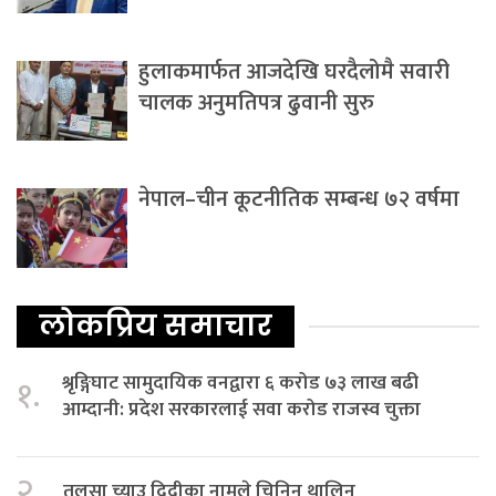
हुलाकमार्फत आजदेखि घरदैलोमै सवारी
चालक अनुमतिपत्र ढुवानी सुरु
नेपाल–चीन कूटनीतिक सम्बन्ध ७२ वर्षमा
लोकप्रिय समाचार
श्रृङ्गिघाट सामुदायिक वनद्वारा ६ करोड ७३ लाख बढी
१.
आम्दानी: प्रदेश सरकारलाई सवा करोड राजस्व चुक्ता
२.
तुलसा च्याउ दिदीका नामले चिनिन थालिन्