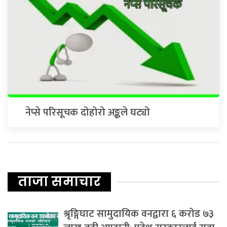
नेप्से परिसूचक दोहोरो अङ्कले घट्यो
ताजा समाचार
श्रृङ्गिघाट सामुदायिक वनद्वारा ६ करोड ७३