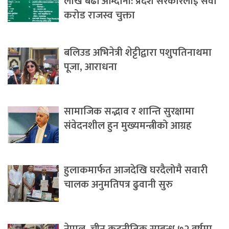
लाख बढी आम्दानी: प्रदेश सरकारलाई सवा
करोड राजस्व चुक्ता
बलिउड अभिनेत्री शेट्टीद्वारा पशुपतिनाथमा
पूजा, आराधना
सामाजिक सद्भाव र शान्ति सुरक्षामा
संवेदनशील हुन मुख्यमन्त्रीको आग्रह
हुलाकमार्फत आजदेखि घरदैलोमै सवारी
चालक अनुमतिपत्र ढुवानी सुरु
नेपाल–चीन कूटनीतिक सम्बन्ध ७२ वर्षमा