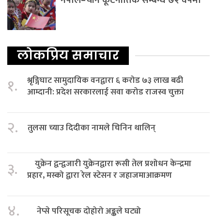
लोकप्रिय समाचार
श्रृङ्गिघाट सामुदायिक वनद्वारा ६ करोड ७३ लाख बढी
१.
आम्दानी: प्रदेश सरकारलाई सवा करोड राजस्व चुक्ता
२.
तुलसा च्याउ दिदीका नामले चिनिन थालिन्
युक्रेन द्वन्द्वजारी युक्रेनद्वारा रूसी तेल प्रशोधन केन्द्रमा
३.
प्रहार, मस्को द्वारा रेल स्टेसन र जहाजमाआक्रमण
४.
नेप्से परिसूचक दोहोरो अङ्कले घट्यो