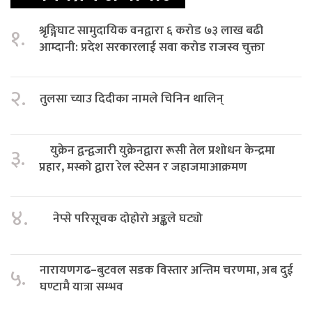
श्रृङ्गिघाट सामुदायिक वनद्वारा ६ करोड ७३ लाख बढी
१.
आम्दानी: प्रदेश सरकारलाई सवा करोड राजस्व चुक्ता
२.
तुलसा च्याउ दिदीका नामले चिनिन थालिन्
युक्रेन द्वन्द्वजारी युक्रेनद्वारा रूसी तेल प्रशोधन केन्द्रमा
३.
प्रहार, मस्को द्वारा रेल स्टेसन र जहाजमाआक्रमण
४.
नेप्से परिसूचक दोहोरो अङ्कले घट्यो
नारायणगढ–बुटवल सडक विस्तार अन्तिम चरणमा, अब दुई
५.
घण्टामै यात्रा सम्भव