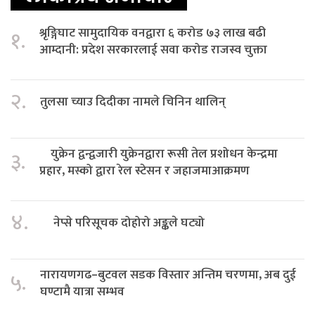
श्रृङ्गिघाट सामुदायिक वनद्वारा ६ करोड ७३ लाख बढी
१.
आम्दानी: प्रदेश सरकारलाई सवा करोड राजस्व चुक्ता
२.
तुलसा च्याउ दिदीका नामले चिनिन थालिन्
युक्रेन द्वन्द्वजारी युक्रेनद्वारा रूसी तेल प्रशोधन केन्द्रमा
३.
प्रहार, मस्को द्वारा रेल स्टेसन र जहाजमाआक्रमण
४.
नेप्से परिसूचक दोहोरो अङ्कले घट्यो
नारायणगढ–बुटवल सडक विस्तार अन्तिम चरणमा, अब दुई
५.
घण्टामै यात्रा सम्भव