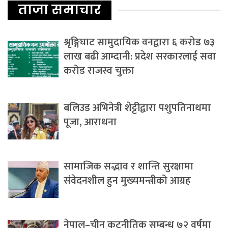
ताजा समाचार
श्रृङ्गिघाट सामुदायिक वनद्वारा ६ करोड ७३
लाख बढी आम्दानी: प्रदेश सरकारलाई सवा
करोड राजस्व चुक्ता
बलिउड अभिनेत्री शेट्टीद्वारा पशुपतिनाथमा
पूजा, आराधना
सामाजिक सद्भाव र शान्ति सुरक्षामा
संवेदनशील हुन मुख्यमन्त्रीको आग्रह
नेपाल–चीन कूटनीतिक सम्बन्ध ७२ वर्षमा