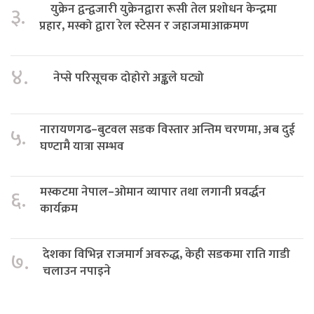
युक्रेन द्वन्द्वजारी युक्रेनद्वारा रूसी तेल प्रशोधन केन्द्रमा
३.
प्रहार, मस्को द्वारा रेल स्टेसन र जहाजमाआक्रमण
४.
नेप्से परिसूचक दोहोरो अङ्कले घट्यो
नारायणगढ–बुटवल सडक विस्तार अन्तिम चरणमा, अब दुई
५.
घण्टामै यात्रा सम्भव
मस्कटमा नेपाल–ओमान व्यापार तथा लगानी प्रवर्द्धन
६.
कार्यक्रम
देशका विभिन्न राजमार्ग अवरुद्ध, केही सडकमा राति गाडी
७.
चलाउन नपाइने